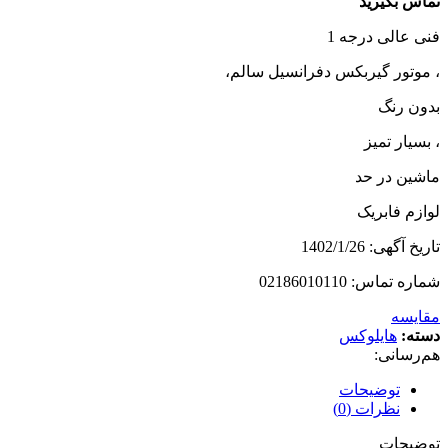
تماس بگیرید
فنی عالی درجه 1
، موتور گیربکس دفرانسیل سالم،
بدون رنگ
، بسیار تمیز
ماشین در حد
لوازم فابریک
تاریخ آگهی: 1402/1/26
شماره تماس: 02186010110
مقایسه
دسته:
هایلوکس
هم‌رسانی:
توضیحات
نظرات (0)
توضیحات