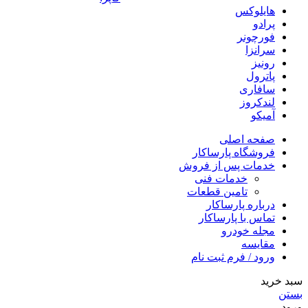
هایلوکس
پرادو
فورچونر
سرانزا
رونیز
پاترول
سافاری
لندکروز
آمیکو
صفحه اصلی
فروشگاه پارساکار
خدمات پس از فروش
خدمات فنی
تامین قطعات
درباره پارساکار
تماس با پارساکار
مجله خودرو
مقایسه
ورود / فرم ثبت نام
سبد خرید
بستن
ورود