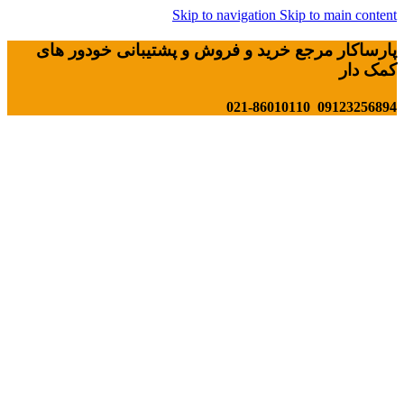
Skip to navigation
Skip to main content
پارساکار مرجع خرید و فروش و پشتیبانی خودور های
کمک دار
09123256894 021-86010110