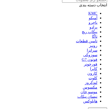
انتخاب دسته بندی
KMC
آمیکو
پاجرو
پرادو
پیکاپ ریچ
تاگا
تامین قطعات
رونیز
سرانزا
سوزوکی
فوتون G7
فورچونر
کاپرا
کارون
کلوت
لندکروز
مکسوس
موسو خان
نیسان پیکاپ
هایلوکس