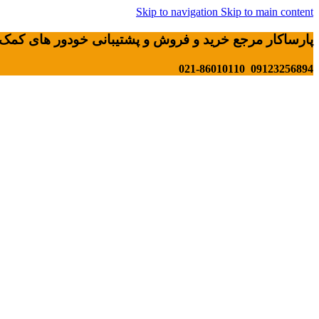
Skip to navigation
Skip to main content
پارساکار مرجع خرید و فروش و پشتیبانی خودور های کمک 
09123256894 021-86010110