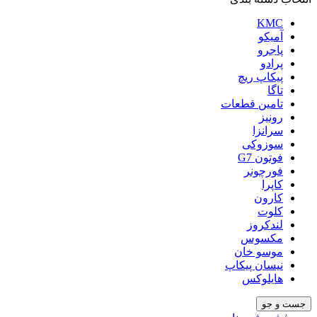
KMC
آمیکو
پاجرو
پرادو
پیکاپ ریچ
تاگا
تامین قطعات
رونیز
سرانزا
سوزوکی
فوتون G7
فورچونر
کاپرا
کارون
کلوت
لندکروز
مکسوس
موسو خان
نیسان پیکاپ
هایلوکس
جست و جو