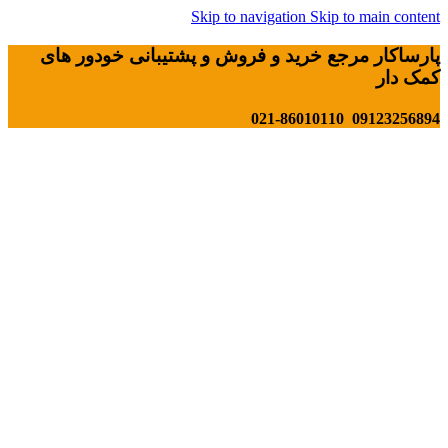
Skip to navigation
Skip to main content
پارساکار مرجع خرید و فروش و پشتیبانی خودور های
کمک دار
09123256894 021-86010110