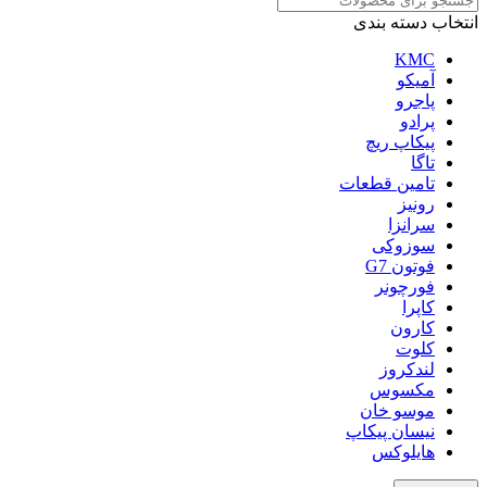
انتخاب دسته بندی
KMC
آمیکو
پاجرو
پرادو
پیکاپ ریچ
تاگا
تامین قطعات
رونیز
سرانزا
سوزوکی
فوتون G7
فورچونر
کاپرا
کارون
کلوت
لندکروز
مکسوس
موسو خان
نیسان پیکاپ
هایلوکس