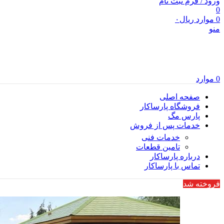
ورود / فرم ثبت نام
0
0
موارد
ریال
۰
منو
0
موارد
صفحه اصلی
فروشگاه پارساکار
پارس مگ
خدمات پس از فروش
خدمات فنی
تامین قطعات
درباره پارساکار
تماس با پارساکار
فروخته شد