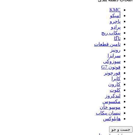
KMC
آمیکو
پاجرو
پرادو
پیکاپ ریچ
تاگا
تامین قطعات
رونیز
سرانزا
سوزوکی
فوتون G7
فورچونر
کاپرا
کارون
کلوت
لندکروز
مکسوس
موسو خان
نیسان پیکاپ
هایلوکس
جست و جو