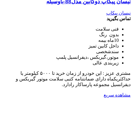
نیسان پیکاپ دوکابین مدل88-باوسیله
نیسان پیکاپ
تماس بگیرید
فنی سلامت
بدون رنگ
10ماه بیمه
داخل کابین تمیز
سندشخصی
موتور،گیربکس ،دیفرانسیل پلمپ
زیربندی عالی
مشتری عزیز : این خودرو از زمان خرید تا ۵۰۰۰ کیلومتر یا
حداکثریکماه دارای ضمانتنامه کتبی سلامت موتور گیربکس و
دیفرانسیل مجموعه پارساکار رادارد.
مشاهده سریع