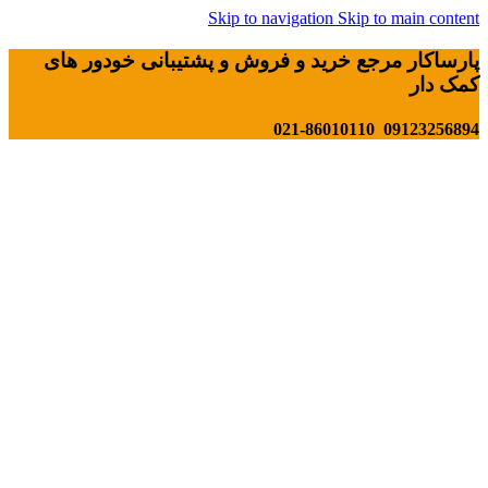
Skip to navigation
Skip to main content
پارساکار مرجع خرید و فروش و پشتیبانی خودور های
کمک دار
09123256894 021-86010110