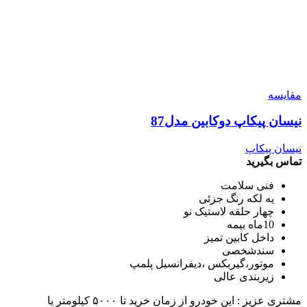
مقایسه
نیسان پیکاپ دوکابین مدل87
نیسان پیکاپ
تماس بگیرید
فنی سلامت
یه لکه رنگ جزئی
چهار حلقه لاستیک نو
10ماه بیمه
داخل کابین تمیز
سندشخصی
موتور،گیربکس ،دیفرانسیل پلمپ
زیربندی عالی
مشتری عزیز : این خودرو از زمان خرید تا ۵۰۰۰ کیلومتر یا