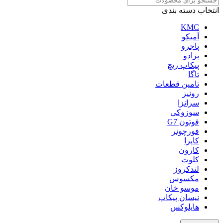
انتخاب دسته بندی
KMC
آمیکو
پاجرو
پرادو
پیکاپ ریچ
تاگا
تامین قطعات
رونیز
سرانزا
سوزوکی
فوتون G7
فورچونر
کاپرا
کارون
کلوت
لندکروز
مکسوس
موسو خان
نیسان پیکاپ
هایلوکس