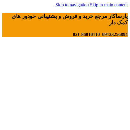
Skip to navigation
Skip to main content
پارساکار مرجع خرید و فروش و پشتیبانی خودور های
کمک دار
09123256894 021-86010110