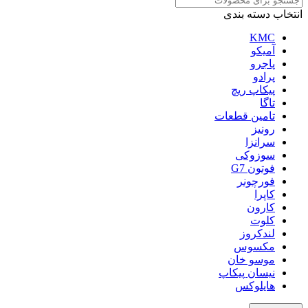
انتخاب دسته بندی
KMC
آمیکو
پاجرو
پرادو
پیکاپ ریچ
تاگا
تامین قطعات
رونیز
سرانزا
سوزوکی
فوتون G7
فورچونر
کاپرا
کارون
کلوت
لندکروز
مکسوس
موسو خان
نیسان پیکاپ
هایلوکس