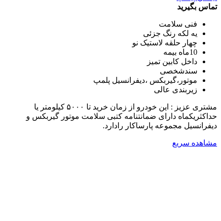
تماس بگیرید
فنی سلامت
یه لکه رنگ جزئی
چهار حلقه لاستیک نو
10ماه بیمه
داخل کابین تمیز
سندشخصی
موتور،گیربکس ،دیفرانسیل پلمپ
زیربندی عالی
مشتری عزیز : این خودرو از زمان خرید تا ۵۰۰۰ کیلومتر یا
حداکثریکماه دارای ضمانتنامه کتبی سلامت موتور گیربکس و
دیفرانسیل مجموعه پارساکار رادارد.
مشاهده سریع