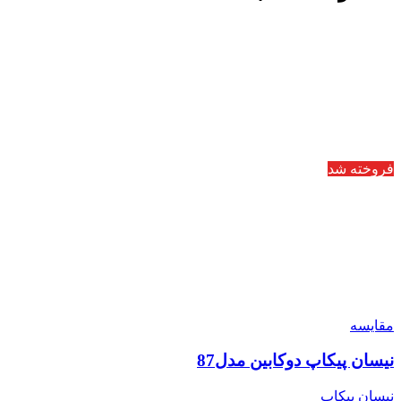
فروخته شد
مقایسه
نیسان پیکاپ دوکابین مدل87
نیسان پیکاپ