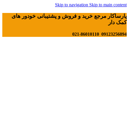
Skip to navigation
Skip to main content
پارساکار مرجع خرید و فروش و پشتیبانی خودور های
کمک دار
09123256894 021-86010110