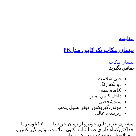
مقایسه
نیسان پیکاپ تک کابین مدل86
نیسان پیکاپ
تماس بگیرید
فنی سلامت
دو لکه رنگ
10ماه بیمه
داخل کابین تمیز
سندشخصی
موتور،گیربکس ،دیفرانسیل پلمپ
زیربندی عالی
مشتری عزیز : این خودرو از زمان خرید تا ۵۰۰۰ کیلومتر یا
حداکثریکماه دارای ضمانتنامه کتبی سلامت موتور گیربکس و
دیفرانسیل مجموعه پارساکار رادارد.