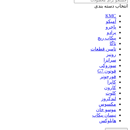
انتخاب دسته بندی
KMC
آمیکو
پاجرو
پرادو
پیکاپ ریچ
تاگا
تامین قطعات
رونیز
سرانزا
سوزوکی
فوتون G7
فورچونر
کاپرا
کارون
کلوت
لندکروز
مکسوس
موسو خان
نیسان پیکاپ
هایلوکس