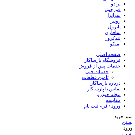
پرادو
فورچونر
سرانزا
رونیز
پاترول
سافاری
لندکروز
آمیکو
صفحه اصلی
فروشگاه پارساکار
خدمات پس از فروش
خدمات فنی
تامین قطعات
درباره پارساکار
تماس با پارساکار
مجله خودرو
مقایسه
ورود / فرم ثبت نام
سبد خرید
بستن
ورود
بستن