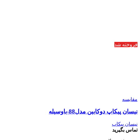
فروخته شد
مقایسه
نیسان پیکاپ دوکابین مدل88-باوسیله
نیسان پیکاپ
تماس بگیرید