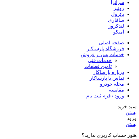
سرانزا
رونیز
پاترول
سافاری
لندکروز
آمیکو
صفحه اصلی
فروشگاه پارساکار
خدمات پس از فروش
خدمات فنی
تامین قطعات
درباره پارساکار
تماس با پارساکار
مجله خودرو
مقایسه
ورود / فرم ثبت نام
سبد خرید
بستن
ورود
بستن
هنوز حساب کاربری ندارید؟