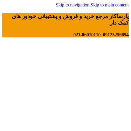
Skip to navigation
Skip to main content
پارساکار مرجع خرید و فروش و پشتیبانی خودور های
کمک دار
09123256894 021-86010110