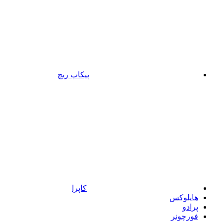
پیکاپ ریچ
کاپرا
هایلوکس
پرادو
فورچونر