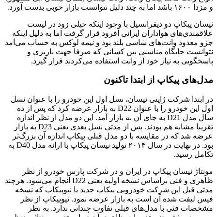
و مزدا ۱۶۰۰ باشد اما به چند دلیل نتوانست بازار خوبی بدست آورد.
نیسان پیکاپ دو دیفرانسیل با وجود اینکه خیلی زود در لیست
علاقمندی‌های هواداران ایرانی آفرود قرار گرفت اما به دلیل اینکه
جزو معدود وانت‌های شاسی بلند بود و نیمه لوکس به حساب می‌آمد
نتوانست جایگاه مناسبی بین کسانی که صرفا جهت باربری و
پاسخگویی به نیاز خود از وانت استفاده می‌کردند قرار گیرد.
مدل‌های پیکاپ از ابتدا تاکنون
در ابتدا شرکت ژاپنی نیسان، نسل اول این خودرو را با عنوان نسل
اول این خودرو را با عنوان D22 به بازار عرضه کرد که پس از ده
سال مدل D21 به جای آن به بازار آمد. این دو مدل از نظر اندازه
تقریبا مشابه هم بودند. پس از مدتی نسل بعدی یعنی D23 به بازار
عرضه شد که در مقایسه با دو مدل قبلی پیکاپ اندازه آن بزرگ‌تر
بود. در نهایت در سال ۲۰۱۴ تولید نیسان پیکاپ با ارائه مدل D40 به
تکامل رسید.
مونتاژ نیسان پیکاپ در ایران و در شرکت پارس خودرو از نظر
ظاهری و فنی براساس نسخه اولیه یعنی D22‌ انجام می‌شود. هرچند
مدتی قبل این شرکت خودرویی پیکاپ جدید یا نیوپیکاپ که نسخه
فیس لیفت شده آن است به بازار عرضه نمود. نیوپیکاپ از نظر
مشخصات فنی با مدل‌های قبلی تفاوت چندانی ندارد. به نظر