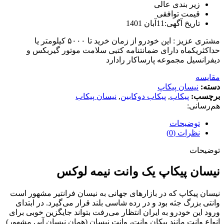
زیر بندی عالی
قیمت توافقی
تاریخ آگهی:11آبان 1401
مشتری عزیز : این خودرو از زمان خرید تا ۵۰۰۰ کیلومتر یا
حداکثریکماه دارای ضمانتنامه کتبی سلامت موتور گیربکس و
دیفرانسیل مجموعه پارساکار رادارد
مقایسه
دسته:
نیسان پیکاپ
برچسب:
پیکاب
,
پیکاب دوکابین
,
نیسان پیکاب
هم‌رسانی:
توضیحات
نظرات (0)
توضیحات
نیسان پیکاپ یک وانت نیمه لوکس
نیسان پیکاپ که در بازارهای جهانی به نیسان فرانتیر مشهور است
وانتی بزرگ جثه بود و در رده شاسی بلند قرار می‌گیرد. در ابتدای
ورود این خودرو به ایران انتظار می‌رفت بتواند جایگزین خوبی برای
انواع وانت مانند پیکان وانت، وانت نیسان (همان نیسان آبی مشهور)