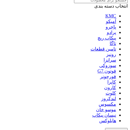
انتخاب دسته بندی
KMC
آمیکو
پاجرو
پرادو
پیکاپ ریچ
تاگا
تامین قطعات
رونیز
سرانزا
سوزوکی
فوتون G7
فورچونر
کاپرا
کارون
کلوت
لندکروز
مکسوس
موسو خان
نیسان پیکاپ
هایلوکس