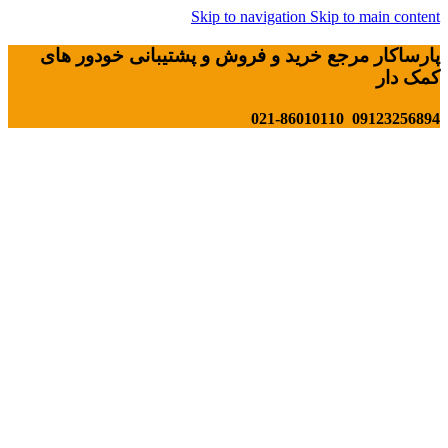
Skip to navigation
Skip to main content
پارساکار مرجع خرید و فروش و پشتیبانی خودور های
کمک دار
09123256894 021-86010110