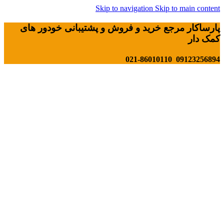
Skip to navigation
Skip to main content
پارساکار مرجع خرید و فروش و پشتیبانی خودور های
کمک دار
09123256894 021-86010110