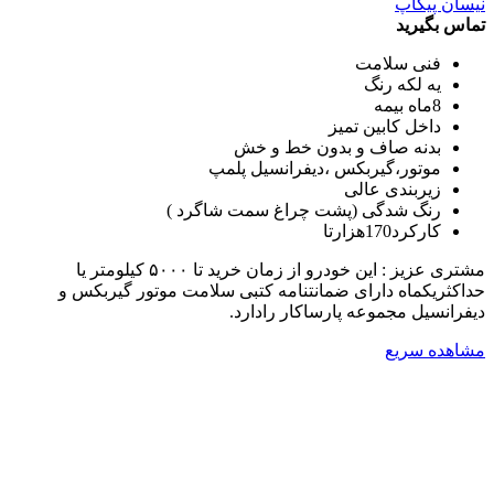
نیسان پیکاپ
تماس بگیرید
فنی سلامت
یه لکه رنگ
8ماه بیمه
داخل کابین تمیز
بدنه صاف و بدون خط و خش
موتور،گیربکس ،دیفرانسیل پلمپ
زیربندی عالی
رنگ شدگی (پشت چراغ سمت شاگرد )
کارکرد170هزارتا
مشتری عزیز : این خودرو از زمان خرید تا ۵۰۰۰ کیلومتر یا
حداکثریکماه دارای ضمانتنامه کتبی سلامت موتور گیربکس و
دیفرانسیل مجموعه پارساکار رادارد.
مشاهده سریع