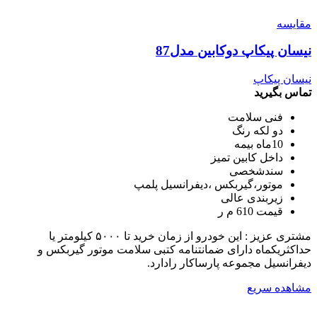
مقایسه
نیسان پیکاپ دوکابین مدل87
نیسان پیکاپ
تماس بگیرید
فنی سلامت
دو لکه رنگ
10ماه بیمه
داخل کابین تمیز
سندشخصی
موتور،گیربکس ،دیفرانسیل پلمپ
زیربندی عالی
قیمت 610 م ر
مشتری عزیز : این خودرو از زمان خرید تا ۵۰۰۰ کیلومتر یا
حداکثریکماه دارای ضمانتنامه کتبی سلامت موتور گیربکس و
دیفرانسیل مجموعه پارساکار رادارد.
مشاهده سریع