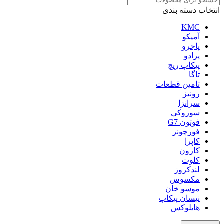
انتخاب دسته بندی
KMC
آمیکو
پاجرو
پرادو
پیکاپ ریچ
تاگا
تامین قطعات
رونیز
سرانزا
سوزوکی
فوتون G7
فورچونر
کاپرا
کارون
کلوت
لندکروز
مکسوس
موسو خان
نیسان پیکاپ
هایلوکس