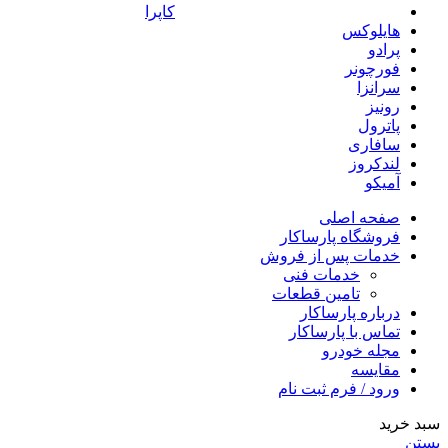
کاپرا
هایلوکس
پرادو
فورچونر
سرانزا
رونیز
پاترول
سافاری
لندکروز
آمیکو
صفحه اصلی
فروشگاه پارساکار
خدمات پس از فروش
خدمات فنی
تامین قطعات
درباره پارساکار
تماس با پارساکار
مجله خودرو
مقایسه
ورود / فرم ثبت نام
سبد خرید
بستن