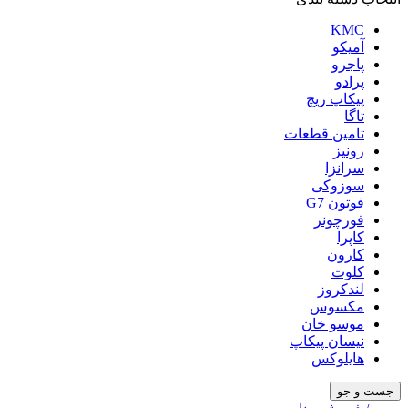
KMC
آمیکو
پاجرو
پرادو
پیکاپ ریچ
تاگا
تامین قطعات
رونیز
سرانزا
سوزوکی
فوتون G7
فورچونر
کاپرا
کارون
کلوت
لندکروز
مکسوس
موسو خان
نیسان پیکاپ
هایلوکس
جست و جو