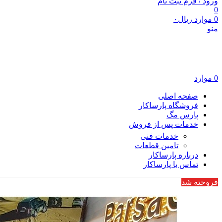
ورود / فرم ثبت نام
0
0
موارد
ریال
۰
منو
0
موارد
صفحه اصلی
فروشگاه پارساکار
پارس مگ
خدمات پس از فروش
خدمات فنی
تامین قطعات
درباره پارساکار
تماس با پارساکار
فروخته شد