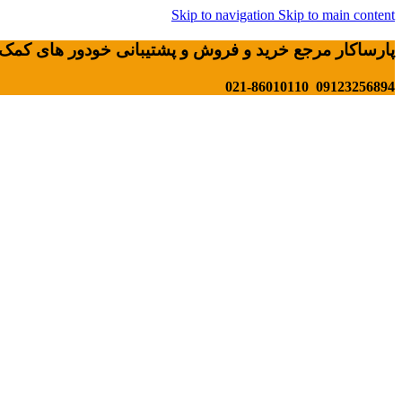
Skip to navigation
Skip to main content
پارساکار مرجع خرید و فروش و پشتیبانی خودور های کمک 
09123256894 021-86010110