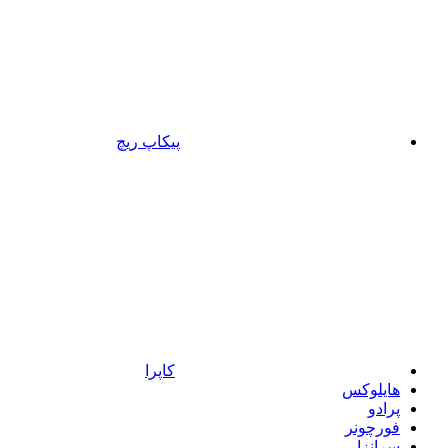
پیکاپ ریچ
کاپرا
هایلوکس
پرادو
فورچونر
سرانزا