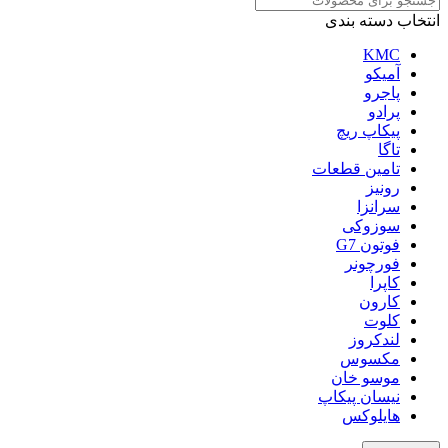
انتخاب دسته بندی
KMC
آمیکو
پاجرو
پرادو
پیکاپ ریچ
تاگا
تامین قطعات
رونیز
سرانزا
سوزوکی
فوتون G7
فورچونر
کاپرا
کارون
کلوت
لندکروز
مکسوس
موسو خان
نیسان پیکاپ
هایلوکس