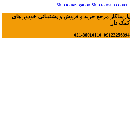
Skip to navigation
Skip to main content
پارساکار مرجع خرید و فروش و پشتیبانی خودور های
کمک دار
09123256894 021-86010110