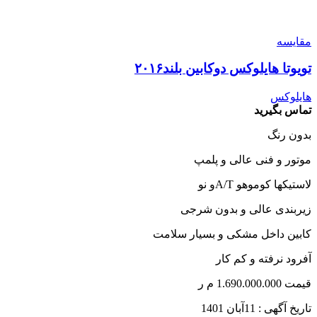
مقایسه
تویوتا هایلوکس دوکابین بلند۲۰۱۶
هایلوکس
تماس بگیرید
بدون رنگ
موتور و فنی عالی و پلمپ
لاستیکها کوموهو A/Tو نو
زیربندی عالی و بدون شرجی
کابین داخل مشکی و بسیار سلامت
آفرود نرفته و کم کار
قیمت 1.690.000.000 م ر
تاریخ آگهی : 11آبان 1401