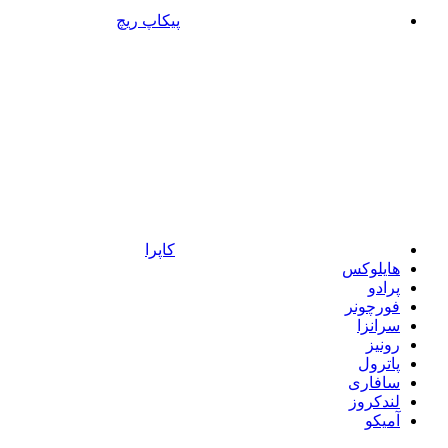
پیکاپ ریچ
کاپرا
هایلوکس
پرادو
فورچونر
سرانزا
رونیز
پاترول
سافاری
لندکروز
آمیکو