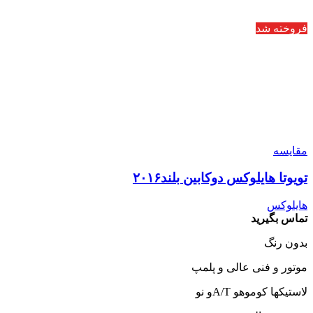
فروخته شد
مقایسه
تویوتا هایلوکس دوکابین بلند۲۰۱۶
هایلوکس
تماس بگیرید
بدون رنگ
موتور و فنی عالی و پلمپ
لاستیکها کوموهو A/Tو نو