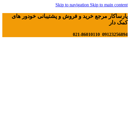
Skip to navigation
Skip to main content
پارساکار مرجع خرید و فروش و پشتیبانی خودور های
کمک دار
09123256894 021-86010110