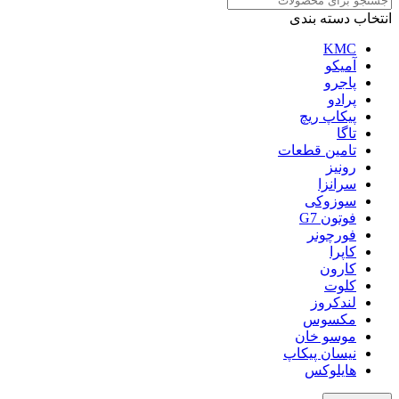
انتخاب دسته بندی
KMC
آمیکو
پاجرو
پرادو
پیکاپ ریچ
تاگا
تامین قطعات
رونیز
سرانزا
سوزوکی
فوتون G7
فورچونر
کاپرا
کارون
کلوت
لندکروز
مکسوس
موسو خان
نیسان پیکاپ
هایلوکس