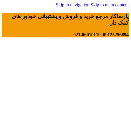
Skip to navigation
Skip to main content
پارساکار مرجع خرید و فروش و پشتیبانی خودور های
کمک دار
09123256894 021-86010110