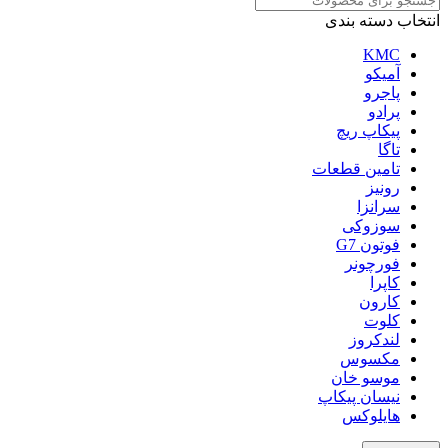
انتخاب دسته بندی
KMC
آمیکو
پاجرو
پرادو
پیکاپ ریچ
تاگا
تامین قطعات
رونیز
سرانزا
سوزوکی
فوتون G7
فورچونر
کاپرا
کارون
کلوت
لندکروز
مکسوس
موسو خان
نیسان پیکاپ
هایلوکس