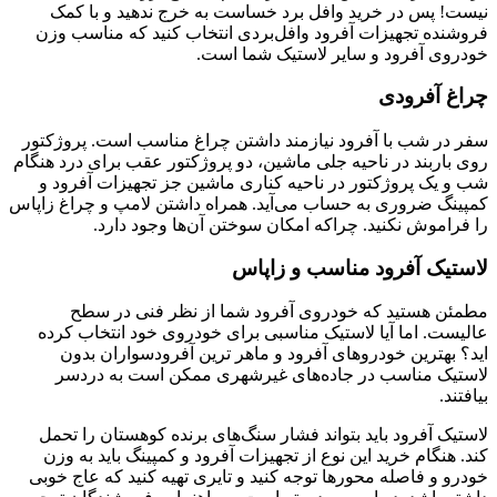
نیست! پس در خرید وافل برد خساست به خرج ندهید و با کمک
فروشنده تجهیزات آفرود وافل‌بردی انتخاب کنید که مناسب وزن
خودروی آفرود و سایر لاستیک شما است.
چراغ آفرودی
سفر در شب با آفرود نیازمند داشتن چراغ مناسب است. پروژکتور
روی باربند در ناحیه جلی ماشین، دو پروژکتور عقب برای درد هنگام
شب و یک پروژکتور در ناحیه کناری ماشین جز تجهیزات آفرود و
کمپینگ ضروری به حساب می‌آید. همراه داشتن لامپ و چراغ زاپاس
را فراموش نکنید. چراکه امکان سوختن آن‌ها وجود دارد.
لاستیک آفرود مناسب و زاپاس
مطمئن هستید که خودروی آفرود شما از نظر فنی در سطح
عالیست. اما آیا لاستیک مناسبی برای خودروی خود انتخاب کرده
اید؟ بهترین خودروهای آفرود و ماهر ترین آفرودسواران بدون
لاستیک مناسب در جاده‌های غیرشهری ممکن است به دردسر
بیافتند.
لاستیک آفرود باید بتواند فشار سنگ‌های برنده کوهستان را تحمل
کند. هنگام خرید این نوع از تجهیزات آفرود و کمپینگ باید به وزن
خودرو و فاصله محورها توجه کنید و تایری تهیه کنید که عاج خوبی