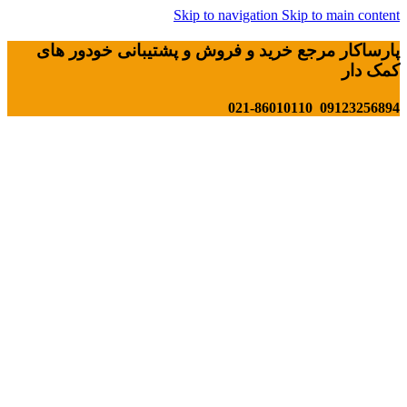
Skip to navigation
Skip to main content
پارساکار مرجع خرید و فروش و پشتیبانی خودور های
کمک دار
09123256894 021-86010110