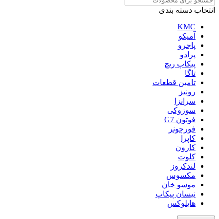
انتخاب دسته بندی
KMC
آمیکو
پاجرو
پرادو
پیکاپ ریچ
تاگا
تامین قطعات
رونیز
سرانزا
سوزوکی
فوتون G7
فورچونر
کاپرا
کارون
کلوت
لندکروز
مکسوس
موسو خان
نیسان پیکاپ
هایلوکس