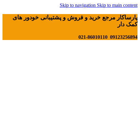
Skip to navigation
Skip to main content
پارساکار مرجع خرید و فروش و پشتیبانی خودور های
کمک دار
09123256894 021-86010110