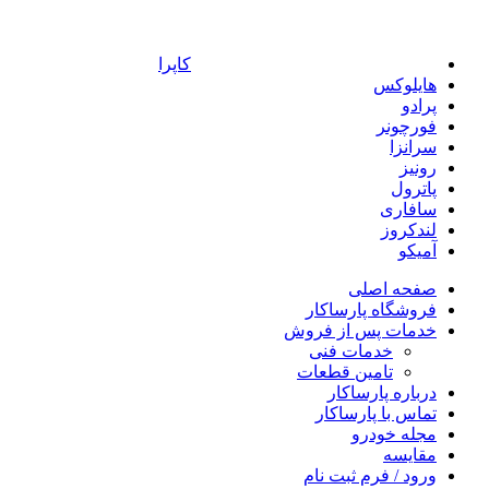
کاپرا
هایلوکس
پرادو
فورچونر
سرانزا
رونیز
پاترول
سافاری
لندکروز
آمیکو
صفحه اصلی
فروشگاه پارساکار
خدمات پس از فروش
خدمات فنی
تامین قطعات
درباره پارساکار
تماس با پارساکار
مجله خودرو
مقایسه
ورود / فرم ثبت نام