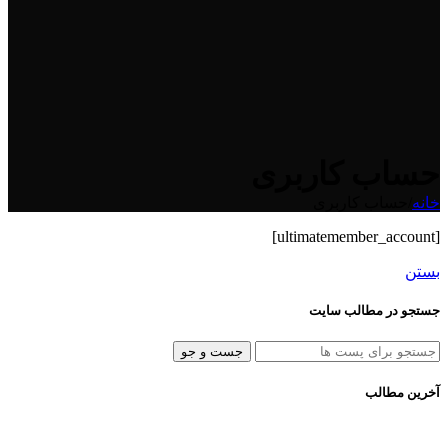
حساب کاربری
خانه
/
حساب کاربری
[ultimatemember_account]
بستن
جستجو در مطالب سایت
جست و جو
آخرین مطالب