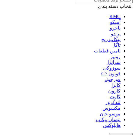
انتخاب دسته بندی
KMC
آمیکو
پاجرو
پرادو
پیکاپ ریچ
تاگا
تامین قطعات
رونیز
سرانزا
سوزوکی
فوتون G7
فورچونر
کاپرا
کارون
کلوت
لندکروز
مکسوس
موسو خان
نیسان پیکاپ
هایلوکس