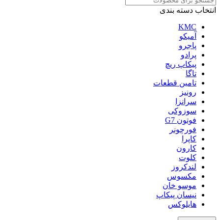
انتخاب دسته بندی
KMC
آمیکو
پاجرو
پرادو
پیکاپ ریچ
تاگا
تامین قطعات
رونیز
سرانزا
سوزوکی
فوتون G7
فورچونر
کاپرا
کارون
کلوت
لندکروز
مکسوس
موسو خان
نیسان پیکاپ
هایلوکس