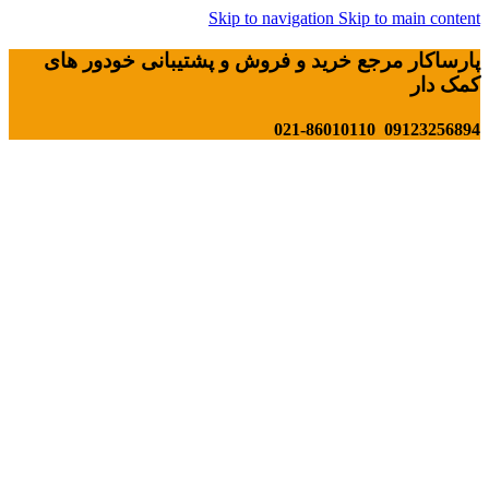
Skip to navigation
Skip to main content
پارساکار مرجع خرید و فروش و پشتیبانی خودور های
کمک دار
09123256894 021-86010110