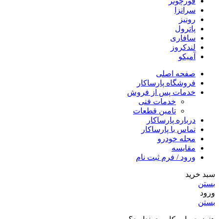
فورچونر
سرانزا
رونیز
پاترول
سافاری
لندکروز
آمیکو
صفحه اصلی
فروشگاه پارساکار
خدمات پس از فروش
خدمات فنی
تامین قطعات
درباره پارساکار
تماس با پارساکار
مجله خودرو
مقایسه
ورود / فرم ثبت نام
سبد خرید
بستن
ورود
بستن