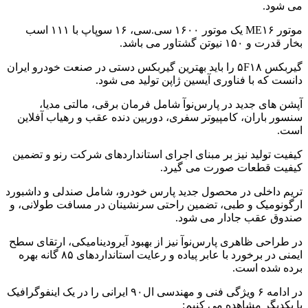
می شود.
موتور ME۱۶ یک موتور ۱۶۰۰ سی.سی، ۱۶ سوپاپ با ۱۱۱ اسب
بخار قدرت و ۱۵۰ نیوتن گشتاور می باشد.
گیربکس ۵F۱۸ را باید بهترین گیربکس دستی در صنعت خودرو ایران
دانست که با فناوری آیسین ژاپن تولید می شود.
آپشن های جدید در پارس‌نوآ شامل فرمان برقی، مالتی مدیا،
سنسور باران، کامپیوتر سفری، دوربین دنده عقب و رهیاب آفلاین
است.
کیفیت تولید نیز بر مبنای اجرای استانداردهای شرکت رنو و تضمین
کیفیت قطعات صورت می گیرد.
تریم داخلی در محصول جدید پارس خودرو، شامل صندلی و داشبورد
ارگونومیک و طبی، تضمین راحتی سرنشینان در مسافت طولانی، و
صندوق عقب جادار می شود.
در طراحی ظاهری پارس‌نوآ نیز از بهبود آیرودینامیکی، ارتقای سطح
ایمنی در برخورد با عابر پیاده و رعایت استانداردهای ۸۵ گانه بهره
برده شده است.
در ادامه ۶ ویژگی فنی و مهندسی ال۹۰ ایرانی را در یک اینفوگرافیک
با یکدیگر مشاهده می کنیم: