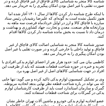
شناسه کالا منجر به شناسایی کالای قاچاق از غیر قاچاق کرده و در
صورت تقلبی یا غیر اصل بودن امکان پیگیری را به خریدار می دهد.
با اینکه طرح شناسه دار کردن کالاها از سال ۱۴۰۱ آغاز شده اما
هنوز تکمیل نشده است به گونه‌ای که علیرضا رشیدیان رئیس ستاد
مبارزه با قاچاق کالا و ارز در اوایل خردادماه فرصت سه ماهه به
وزارتخانه های صنعت، معدن و تجارت، جهاد کشاورزی و بهداشت و
درمان داد تا نسبت به بخش مانده شناسه دار کردن کالاها اقدام
کنند.
صدور شناسه کالا منجر به شناسایی اصالت کالای قاچاق از غیر
قاچاق و تولید داخلی یا خارجی کرده و در صورت تقلبی یا غیر اصل
بودن امکان پیگیری را به خریدار می دهد.
کاظمی بیان می کند: حدود هزار نفر از اعضای لوازم یدکی افرادی با
تجربه و خبره در حوزه شناخت قطعات هستند که باید از ظرفیت این
افراد در جهت شناسایی کالاهای اصل از غیر اصل بهره برد.
وی بر تشکیل کمیسیون لوازم یدکی تاکید کرده و می گوید: تنها جایی
که می تواند در باره شناخت قطعه نظر نهایی بدهد اتحادیه مربوطه،
گمرک و سازمان استاندارد است باید از ظرفیت کارشناسان لوازم
یدکی در گمرکات برای شناخت قطعات استفاده کنند.
عضو اتحادیه لوازم یدکی خودرو و ماشین آلات تهران خاطر نشان
می کند: کارشناسان لوازم یدکی می توانند در گمرکات، کالاهای با