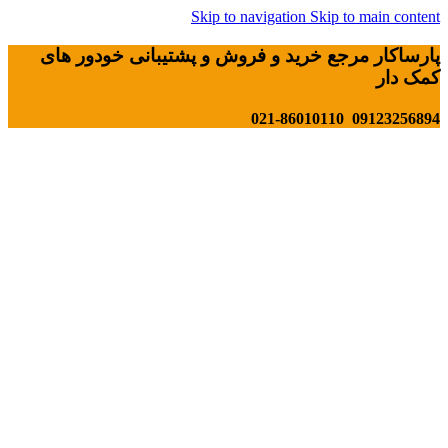
Skip to navigation
Skip to main content
پارساکار مرجع خرید و فروش و پشتیبانی خودور های
کمک دار
09123256894 021-86010110