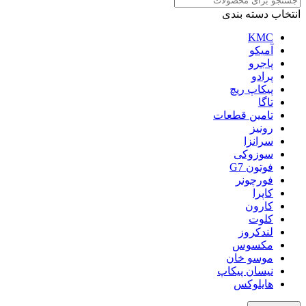
انتخاب دسته بندی
KMC
آمیکو
پاجرو
پرادو
پیکاپ ریچ
تاگا
تامین قطعات
رونیز
سرانزا
سوزوکی
فوتون G7
فورچونر
کاپرا
کارون
کلوت
لندکروز
مکسوس
موسو خان
نیسان پیکاپ
هایلوکس