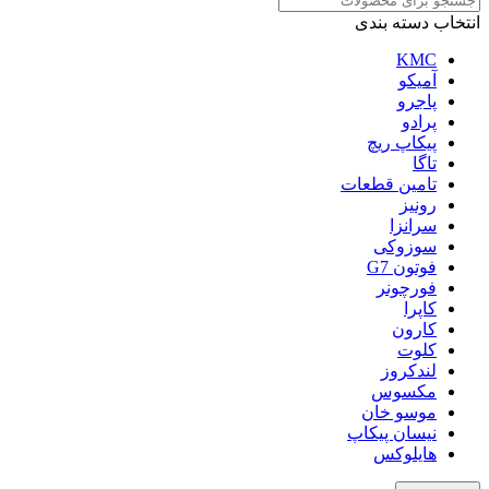
انتخاب دسته بندی
KMC
آمیکو
پاجرو
پرادو
پیکاپ ریچ
تاگا
تامین قطعات
رونیز
سرانزا
سوزوکی
فوتون G7
فورچونر
کاپرا
کارون
کلوت
لندکروز
مکسوس
موسو خان
نیسان پیکاپ
هایلوکس