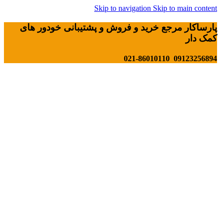
Skip to navigation
Skip to main content
پارساکار مرجع خرید و فروش و پشتیبانی خودور های
کمک دار
09123256894 021-86010110