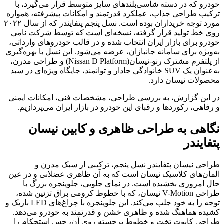
خودرو که در دسته شاسی‌بلندهای سایز متوسط قرار می‌گیرد، با
ترکیب طراحی جذاب، عملکرد قدرتمند و امکانات پیشرفته، همواره
مورد توجه خریداران بوده است. نسل پنجم پتفایندر که از سال ۲۰۲۲
روی خط تولید قرار گرفته، نسخه‌ای است که توسط شرکت نامی
خودرو برای بازار ایران انتخاب شده و در قالب خودروهای وارداتی،
به‌ویژه برای سامانه جانبازان، عرضه می‌شود. این نسل با بهره‌گیری
از پلتفرم مشترک رنو-نیسان(Nissan D Platform) و طراحی مدرن،
به‌عنوان یک SUV خانوادگی جادار و توانمند، جایگاه ویژه‌ای در سبد
محصولات نیسان دارد.
در این گزارش، به بررسی طراحی، مشخصات فنی، امکانات ایمنی
و رفاهی، رکوردها و رقبای این خودرو در بازار ایران می‌پردازیم.
نگاهی به طراحی ظاهری و کابین نیسان
پتفایندر
طراحی نیسان پتفایندر نسل پنجم، ترکیبی از سبک مدرن و
المان‌های کلاسیک نیسان است که به آن ظاهری عضلانی و در عین
حال امروزی بخشیده است. در نمای جلویی، جلوپنجره بزرگ با
طراحی V-Motion نیسان، که با خطوط کرومی براق تزئین شده،
توجه را به خود جلب می‌کند. این جلوپنجره با چراغ‌های LED باریک و
کشیده هماهنگ شده و ظاهری خشن و قدرتمند به خودرو می‌دهد.
طراحی کاپوت تخت و خطوط برجسته روی آن، حس استحکام را