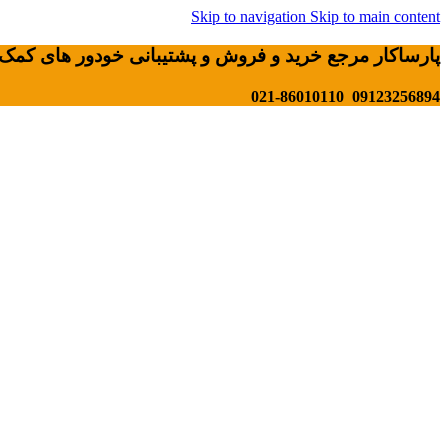
Skip to navigation
Skip to main content
پارساکار مرجع خرید و فروش و پشتیبانی خودور های کمک 
09123256894 021-86010110