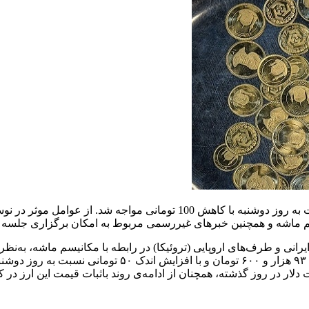
روز گذشته قیمت دلار در بازار آزاد 93،450 تومان را ثبت کرد که نسبت به ‌روز دو
سم ماشه و همچنین خبرهای غیررسمی مربوط به امکان برگزاری جلسه جدی
انی و طرف‌های اروپایی (تروئیکا) در رابطه با مکانیسم ماشه، به‌نظر م
مذاکرات آینده نگاه می‌کنند. در ابتدای روز گذشته دلار بازا