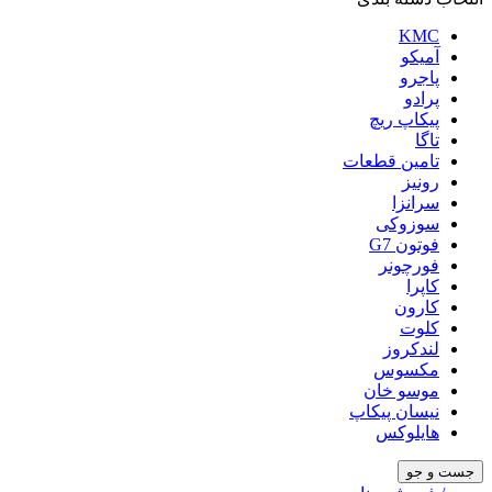
KMC
آمیکو
پاجرو
پرادو
پیکاپ ریچ
تاگا
تامین قطعات
رونیز
سرانزا
سوزوکی
فوتون G7
فورچونر
کاپرا
کارون
کلوت
لندکروز
مکسوس
موسو خان
نیسان پیکاپ
هایلوکس
جست و جو