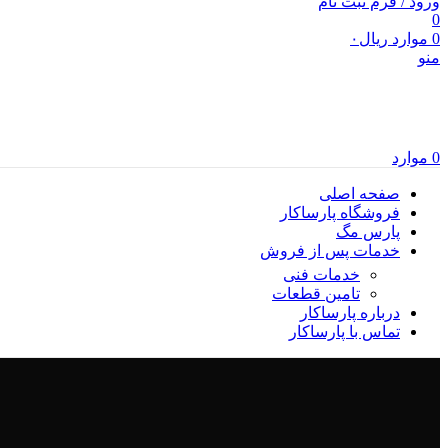
ورود / فرم ثبت نام
0
0
موارد
ریال
۰
منو
0
موارد
صفحه اصلی
فروشگاه پارساکار
پارس مگ
خدمات پس از فروش
خدمات فنی
تامین قطعات
درباره پارساکار
تماس با پارساکار