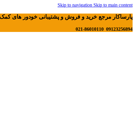
Skip to navigation
Skip to main content
پارساکار مرجع خرید و فروش و پشتیبانی خودور های کمک 
09123256894 021-86010110