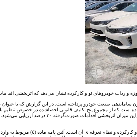
ودروهای نو و کارکرده نشان می‌دهد که اثربخشی اقدامات انجام‌شده چندان قا
ساماندهی صنعت خودرو پرداخته است. در این گزارش که با عنوان «ار
شده است که از مجموع پنج تکلیف قانونی احصاشده در خصوص تنظیم با
مواد (١)، (٤) و (١١) (١٣) این قانون، د