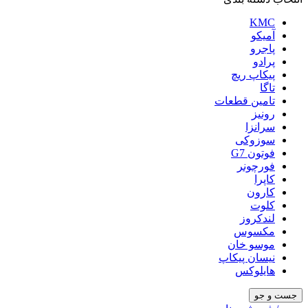
KMC
آمیکو
پاجرو
پرادو
پیکاپ ریچ
تاگا
تامین قطعات
رونیز
سرانزا
سوزوکی
فوتون G7
فورچونر
کاپرا
کارون
کلوت
لندکروز
مکسوس
موسو خان
نیسان پیکاپ
هایلوکس
جست و جو