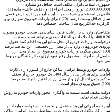
جمهوری اسلامی ایران مکلف است حداقل دو میلیارد
(2.000.000.000) یورو از محل اجزاء (1) و (2) بند «الف» ماده (11)
قانون برنامه هفتم پیشرفت و یا سایر منابع مورد تأیید در هر فصل
سال حداقل بیست درصد (20) ) برای واردات خودروی سواری نو و
کارکرده حداکثر پنج سال ساخت اختصاص دهد.
متقاضیان واردات با رعایت قانون ساماندهی صنعت خودرو مصوب
1400.8.26 با اصلاحات و الحاقات بعدی میتوانند نسبت به ثبت
درخواست واردات خودرو از محل منابع این بند اقدام کنند حقوق
ورودی خودروهای وارداتی از محل ارز تخصیصی این بند صد درصد
(100) تعیین میگردد واردات خودرو موضوع این بند از محل ارز
حاصل از صادرات، مشمول رفع تعهد ارزی صادر کنندگان مربوط
می شود.
واردات خودرو توسط ایرانیان ساکن خارج از کشور دارای کارت
اقامت برای هر ایرانی در سال 1404 یک خودرو خارج از سقف
مذکور بدون انتقال ارز و از محل ارز در اختیار با نرخ صد درصد
(100) حقوق ورودی مجاز است.
دولت مکلف است نسبت به واگذاری مجوز واردات خودرو به روش
رقابتی اقدام نماید.
آیین نامه اجرائی این بند مشتمل بر نحوه ثبت درخواست واردات و
ساز و کار واگذاری مجوز واردات به متقاضیان و نیز ایرانیان ساکن