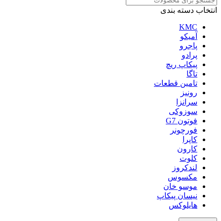
انتخاب دسته بندی
KMC
آمیکو
پاجرو
پرادو
پیکاپ ریچ
تاگا
تامین قطعات
رونیز
سرانزا
سوزوکی
فوتون G7
فورچونر
کاپرا
کارون
کلوت
لندکروز
مکسوس
موسو خان
نیسان پیکاپ
هایلوکس