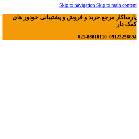
Skip to navigation
Skip to main content
پارساکار مرجع خرید و فروش و پشتیبانی خودور های
کمک دار
09123256894 021-86010110