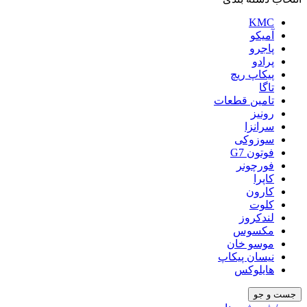
KMC
آمیکو
پاجرو
پرادو
پیکاپ ریچ
تاگا
تامین قطعات
رونیز
سرانزا
سوزوکی
فوتون G7
فورچونر
کاپرا
کارون
کلوت
لندکروز
مکسوس
موسو خان
نیسان پیکاپ
هایلوکس
جست و جو