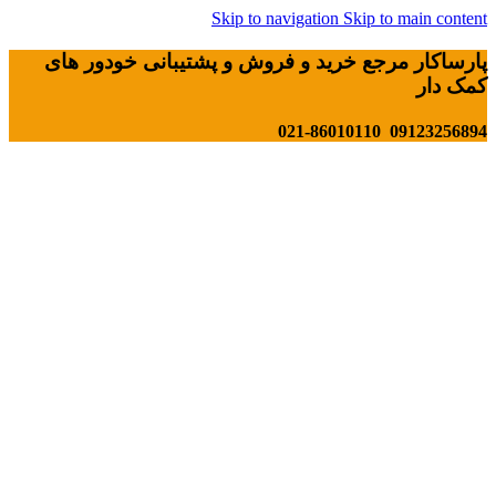
Skip to navigation
Skip to main content
پارساکار مرجع خرید و فروش و پشتیبانی خودور های
کمک دار
09123256894 021-86010110