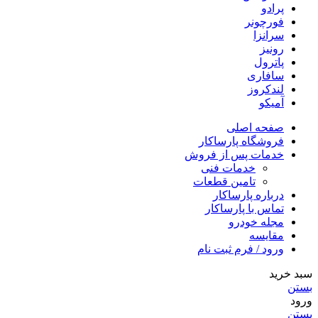
پرادو
فورچونر
سرانزا
رونیز
پاترول
سافاری
لندکروز
آمیکو
صفحه اصلی
فروشگاه پارساکار
خدمات پس از فروش
خدمات فنی
تامین قطعات
درباره پارساکار
تماس با پارساکار
مجله خودرو
مقایسه
ورود / فرم ثبت نام
سبد خرید
بستن
ورود
بستن