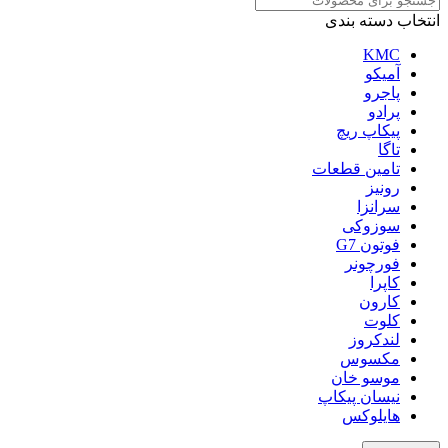
انتخاب دسته بندی
KMC
آمیکو
پاجرو
پرادو
پیکاپ ریچ
تاگا
تامین قطعات
رونیز
سرانزا
سوزوکی
فوتون G7
فورچونر
کاپرا
کارون
کلوت
لندکروز
مکسوس
موسو خان
نیسان پیکاپ
هایلوکس