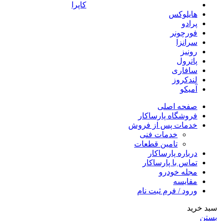
کاپرا
هایلوکس
پرادو
فورچونر
سرانزا
رونیز
پاترول
سافاری
لندکروز
آمیکو
صفحه اصلی
فروشگاه پارساکار
خدمات پس از فروش
خدمات فنی
تامین قطعات
درباره پارساکار
تماس با پارساکار
مجله خودرو
مقایسه
ورود / فرم ثبت نام
سبد خرید
بستن