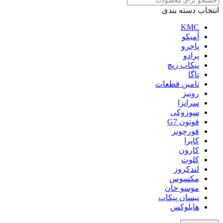
انتخاب دسته بندی
KMC
آمیکو
پاجرو
پرادو
پیکاپ ریچ
تاگا
تامین قطعات
رونیز
سرانزا
سوزوکی
فوتون G7
فورچونر
کاپرا
کارون
کلوت
لندکروز
مکسوس
موسو خان
نیسان پیکاپ
هایلوکس