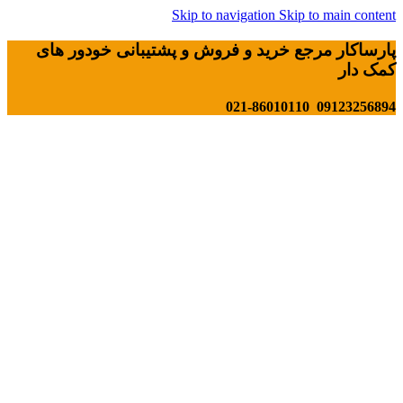
Skip to navigation
Skip to main content
پارساکار مرجع خرید و فروش و پشتیبانی خودور های
کمک دار
09123256894 021-86010110