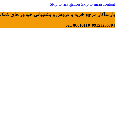
Skip to navigation
Skip to main content
پارساکار مرجع خرید و فروش و پشتیبانی خودور های کمک 
09123256894 021-86010110