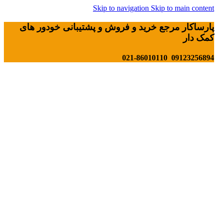
Skip to navigation
Skip to main content
پارساکار مرجع خرید و فروش و پشتیبانی خودور های
کمک دار
09123256894 021-86010110