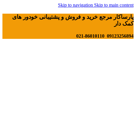
Skip to navigation
Skip to main content
پارساکار مرجع خرید و فروش و پشتیبانی خودور های
کمک دار
09123256894 021-86010110