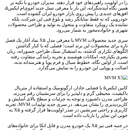
را در اولویت راهبردهای خود قرار دهند. مدیران خودرو با تکیه بر
همین نگاه آینده‌نگرانه، این‌ بار با معرفی نسل جدید ام‌وی‌ام ایکس۵،
افق‌های جدیدی را پیش روی بازار خودرو ایران گشوده است.
خودرویی که نه فقط نمایانگر رشد و بلوغ فنی این شرکت، بلکه
نماینده یک رویکرد متفاوت و متحول به تولید و طراحی محصولات
شهری و خانواده‌محور به شمار می‌رود.
سری جدید محصولات MVM با معرفی مدل X۵ نماد آغاز یک فصل
تازه برای محصولات این برند است؛ فصلی که با کنار گذاشتن
الگوهای تکراری گذشته، به استقبال سبک طراحی جسورانه، زبان
بصری یکپارچه، امکانات هوشمند و تجربه رانندگی متفاوت رفته
است. از اولین نگاه، خطوط سیال و فرم پویا و هنرمندانه بدنه،
اصالت و پویایی این خودرو را به نمایش می‌گذارد.
کابین ایکس۵ با فضایی جادار، ارگونومیک و استفاده از متریال
باکیفیت، محیطی گرم و دلپذیر را برای سرنشینان رقم می‌زند.
طراحی مدرن داشبورد و توجه به جزئیات و سطح بالای آسایش و
کاربردپذیری را نشان می‌دهد. در سری جدید تولیدات MVM، تجربه
کاربری و راحتی سرنشین در صدر اولویت‌ها قرار گرفته و X۵ به
خوبی این تمایز را بازتاب داده است.
در جنبه فنی نیز X۵ یک خودرو مدرن و قابل اتکا برای خانواده‌های