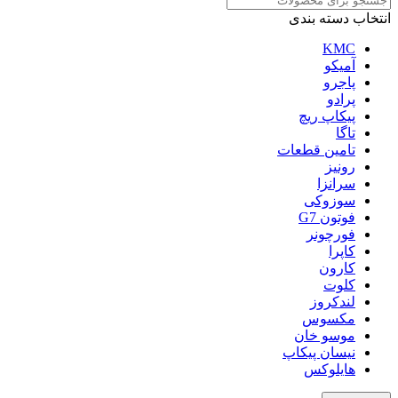
انتخاب دسته بندی
KMC
آمیکو
پاجرو
پرادو
پیکاپ ریچ
تاگا
تامین قطعات
رونیز
سرانزا
سوزوکی
فوتون G7
فورچونر
کاپرا
کارون
کلوت
لندکروز
مکسوس
موسو خان
نیسان پیکاپ
هایلوکس