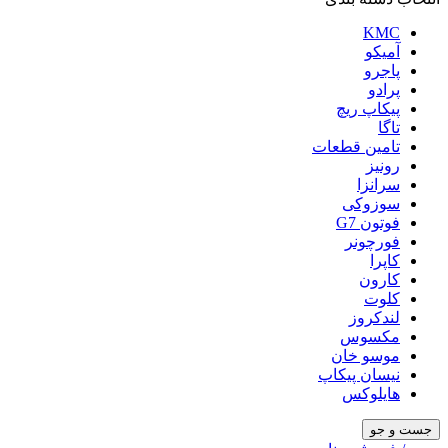
KMC
آمیکو
پاجرو
پرادو
پیکاپ ریچ
تاگا
تامین قطعات
رونیز
سرانزا
سوزوکی
فوتون G7
فورچونر
کاپرا
کارون
کلوت
لندکروز
مکسوس
موسو خان
نیسان پیکاپ
هایلوکس
جست و جو