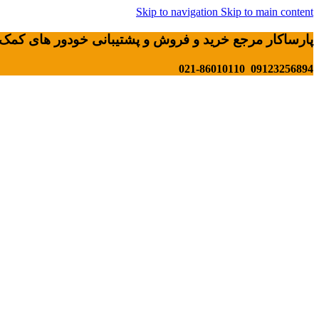
Skip to navigation
Skip to main content
پارساکار مرجع خرید و فروش و پشتیبانی خودور های کمک 
09123256894 021-86010110