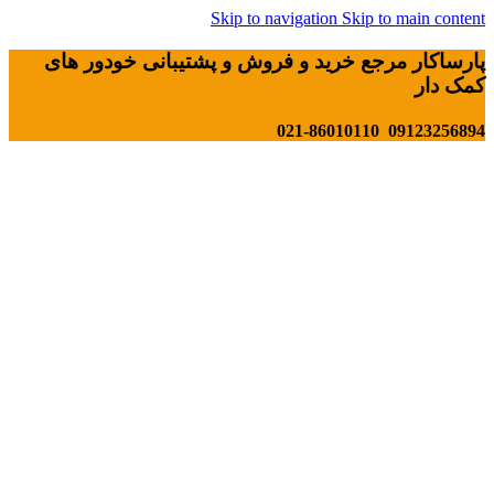
Skip to navigation
Skip to main content
پارساکار مرجع خرید و فروش و پشتیبانی خودور های
کمک دار
09123256894 021-86010110