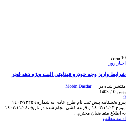
10
بهمن
اخبار روز
شرایط واریز وجه خودرو فیدلیتی الیت ویژه دهه فجر
منتشر شده در
Mobin Dasdar
بهمن 10, 1403
0
پیرو بخشنامه پیش ثبت نام طرح عادی به شماره ١٤٠٣/٧٢٢٥٩
مورخ ١٤٠٣/١١/٠٣ و قرعه کشی انجام شده در تاریخ ،١٤٠٣/١١/٠٨
به اطلاع متقاضیان محترم...
ادامه مطلب