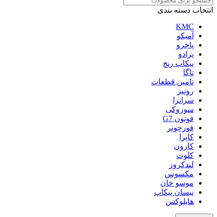
انتخاب دسته بندی
KMC
آمیکو
پاجرو
پرادو
پیکاپ ریچ
تاگا
تامین قطعات
رونیز
سرانزا
سوزوکی
فوتون G7
فورچونر
کاپرا
کارون
کلوت
لندکروز
مکسوس
موسو خان
نیسان پیکاپ
هایلوکس