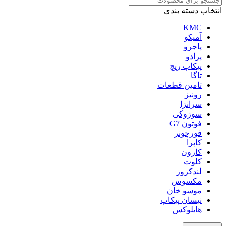
انتخاب دسته بندی
KMC
آمیکو
پاجرو
پرادو
پیکاپ ریچ
تاگا
تامین قطعات
رونیز
سرانزا
سوزوکی
فوتون G7
فورچونر
کاپرا
کارون
کلوت
لندکروز
مکسوس
موسو خان
نیسان پیکاپ
هایلوکس