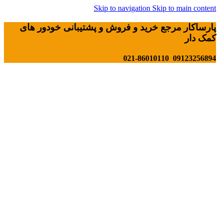
Skip to navigation
Skip to main content
پارساکار مرجع خرید و فروش و پشتیبانی خودور های
کمک دار
09123256894 021-86010110