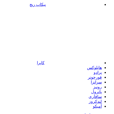
پیکاپ ریچ
کاپرا
هایلوکس
پرادو
فورچونر
سرانزا
رونیز
پاترول
سافاری
لندکروز
آمیکو