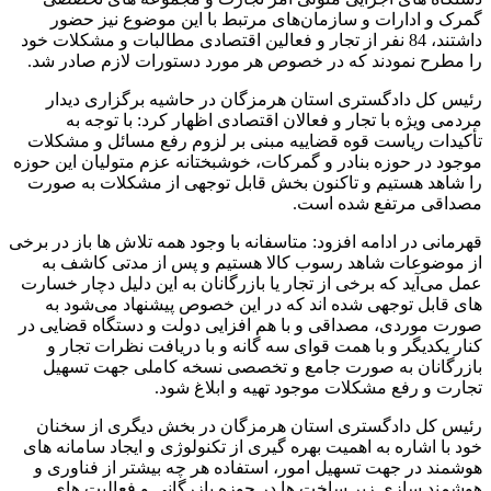
گمرک و ادارات و سازمان‌های مرتبط با این موضوع نیز حضور
داشتند، 84 نفر از تجار و فعالین اقتصادی مطالبات و مشکلات خود
را مطرح نمودند که در خصوص هر مورد دستورات لازم صادر شد.
رئیس کل دادگستری استان هرمزگان در حاشیه برگزاری دیدار
مردمی ویژه با تجار و فعالان اقتصادی اظهار کرد: با توجه به
تأکیدات ریاست قوه قضاییه مبنی بر لزوم رفع مسائل و مشکلات
موجود در حوزه بنادر و گمرکات، خوشبختانه عزم متولیان این حوزه
را شاهد هستیم و تاکنون بخش قابل توجهی از مشکلات به صورت
مصداقی مرتفع شده است.
قهرمانی در ادامه افزود: متاسفانه با وجود همه تلاش ها باز در برخی
از موضوعات شاهد رسوب کالا هستیم و پس از مدتی کاشف به
عمل می‌آید که برخی از تجار یا بازرگانان به این دلیل دچار خسارت‌
های قابل توجهی شده اند که در این خصوص پیشنهاد می‌شود به
صورت موردی، مصداقی و با هم افزایی دولت و دستگاه قضایی در
کنار یکدیگر و با همت قوای سه گانه و با دریافت نظرات تجار و
بازرگانان به صورت جامع و تخصصی نسخه کاملی جهت تسهیل
تجارت و رفع مشکلات موجود تهیه و ابلاغ شود.
رئیس کل دادگستری استان هرمزگان در بخش دیگری از سخنان
خود با اشاره به اهمیت بهره گیری از تکنولوژی و ایجاد سامانه های
هوشمند در جهت تسهیل امور، استفاده هر چه بیشتر از فناوری و
هوشمند سازی زیر ساخت ها در حوزه بازرگانی و فعالیت های