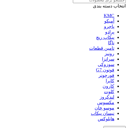
انتخاب دسته بندی
KMC
آمیکو
پاجرو
پرادو
پیکاپ ریچ
تاگا
تامین قطعات
رونیز
سرانزا
سوزوکی
فوتون G7
فورچونر
کاپرا
کارون
کلوت
لندکروز
مکسوس
موسو خان
نیسان پیکاپ
هایلوکس