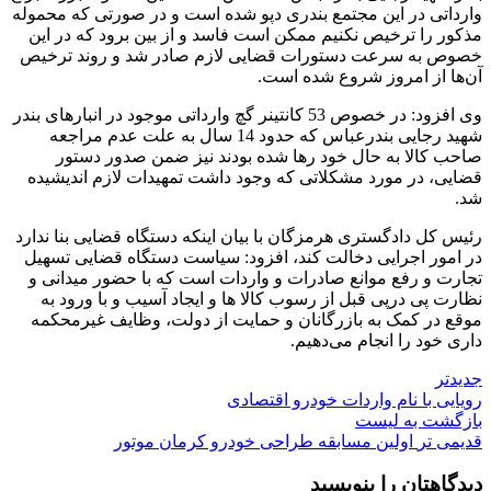
وارداتی در این مجتمع بندری دپو شده است و در صورتی که محموله
مذکور را ترخیص نکنیم ممکن است فاسد و از بین برود که در این
خصوص به سرعت دستورات قضایی لازم صادر شد و روند ترخیص
آن‌ها از امروز شروع شده است.
وی افزود: در خصوص 53 کانتینر گچ وارداتی موجود در انبارهای بندر
شهید رجایی بندرعباس که حدود 14 سال به علت عدم مراجعه
صاحب کالا به حال خود رها شده بودند نیز ضمن صدور دستور
قضایی، در مورد مشکلاتی که وجود داشت تمهیدات لازم اندیشیده
شد.
رئیس کل دادگستری هرمزگان با بیان اینکه دستگاه قضایی بنا ندارد
در امور اجرایی دخالت کند، افزود: سیاست دستگاه قضایی تسهیل
تجارت و رفع موانع صادرات و واردات است که با حضور میدانی و
نظارت پی درپی قبل از رسوب کالا ها و ایجاد آسیب و با ورود به
موقع در کمک به بازرگانان و حمایت از دولت، وظایف غیرمحکمه
داری خود را انجام می‌دهیم.
جدیدتر
رویایی با نام واردات خودرو اقتصادی
بازگشت به لیست
قدیمی تر
اولین مسابقه طراحی خودرو کرمان موتور
دیدگاهتان را بنویسید