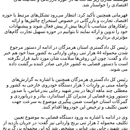
اقتصادی را خواستار شد.
قهرمانی همچنین تأکید کرد: انتظار می‌رود تشکل‌های مرتبط با حوزه
اقتصاد، تجارت و بازرگانی در خصوص استخراج چالش‌ها و ارائه
راهکارهای متناسب با آن‌ها بیش از پیش فعال شوند و پیشنهادات
خود را تدوین و ارائه نمایند تا بتوانیم در حوزه تسهیل تجارت گام‌های
مؤثرتری برداریم.
رئیس کل دادگستری استان هرمزگان در ادامه از دستور مرجوع
شدن محموله 44 هزار تنی روغن وارداتی به کشور مبدا خود هم خبر
داد و گفت: چون این روغن‌ها سلامت شان مورد تأیید قرار نگرفته
است با دستور قضایی به کشور خارجی صادر کننده برگشت داده
می شوند.
رئیس کل دادگستری هرمزگان همچنین با اشاره به گزارش‌های
واصله مبنی بر واردات 5 هزار دستگاه خودروی خارجی به کشور و
معطلی چند ماهه آن‌ها در بندر شهید رجایی بندرعباس، با صدور
دستور ویژه قضایی از مدیران کل استاندارد، بنادر و دریانوردی و
گمرکات استان خواست ضمن پیگیری موضوع به سرعت جهت
تعیین تکلیف و ترخیص این خودروها اقدام کنند.
وی در ادامه با اشاره به ورود دستگاه قضایی به موضوع تعیین
تکلیف محموله 2 هزار تنی برنج وارداتی نیز گفت: در جریان بازدید از
بندر شهید رجایی بندرعباس، مشخص شد که این محموله بزرگ برنج