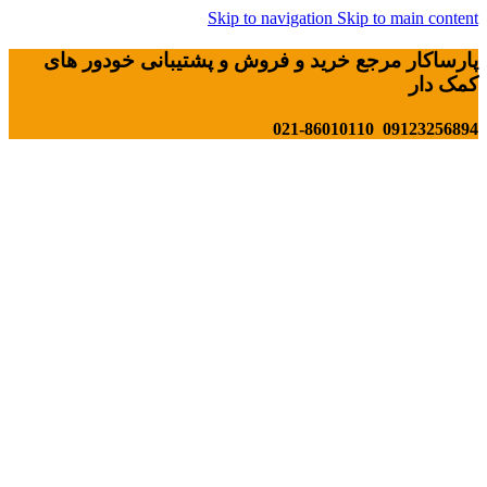
Skip to navigation
Skip to main content
پارساکار مرجع خرید و فروش و پشتیبانی خودور های
کمک دار
09123256894 021-86010110