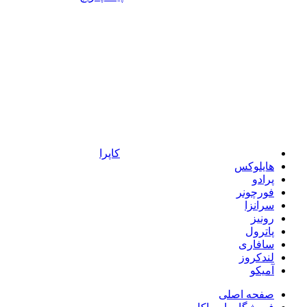
کاپرا
هایلوکس
پرادو
فورچونر
سرانزا
رونیز
پاترول
سافاری
لندکروز
آمیکو
صفحه اصلی