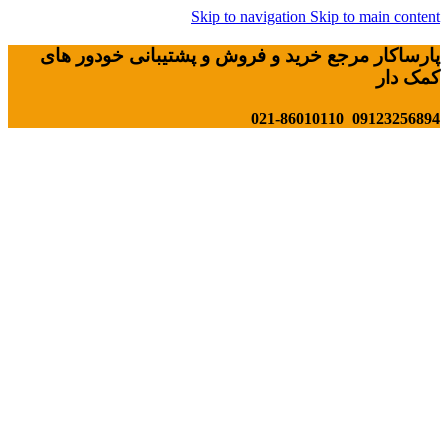
Skip to navigation
Skip to main content
پارساکار مرجع خرید و فروش و پشتیبانی خودور های
کمک دار
09123256894 021-86010110