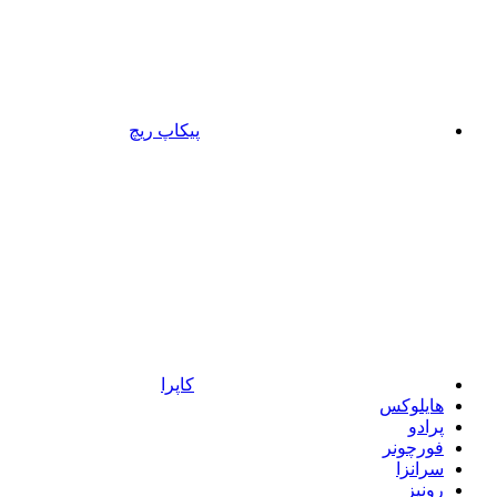
پیکاپ ریچ
کاپرا
هایلوکس
پرادو
فورچونر
سرانزا
رونیز