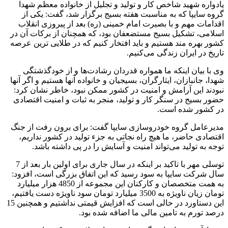
یادواره شهید شاخص کار و تولید و تجلیل از خانواده معظم شهدا
گروه سایپا که به مناسبت هفته بسیج برگزار شد، گفت: یکی از
اقدامات مهم و با بصیرت امام خمینی (ره) بعد از پیروزی انقلاب
اسلامی، تشکیل بسیج مستضعفان بود، که همچنان از برکات آن در
کشور بهره مند هستیم و باید افتخار کنیم که در طلایی ترین عرصه
تاریخ در ایران زندگی می‌کنیم.
وی با بیان اینکه ما همواره قدردان رشادت‌ها و از خودگذشتگی
شهدا، جانبازان، ایثارگران، بسیجیان و خانواده آنها هستیم و اگر آنها
نبودند این آرامش و امنیت در کشور ممکن نبود، خاطر نشان کرد:
حضور بسیج در سنگر کار و تولید، منجر به ثبات و امنیت اقتصادی
در کشور شده است.
مدیرعامل گروه خودروسازی سایپا گفت: برای برون رفت از جنگ
اقتصادی حاضر، ما هیچ راه نجاتی به جزء تولید در کشور نداریم،
توجه به تولید می‌تواند امنیت و آسایش را در پی داشته باشد.
توسلی مهر با تاکید بر اینکه در سال جاری برای اولین بار بعد از 7
سال شرکت سایپا به سود رسید که این اتفاق بزرگی است،‌ افزود:
به همت متخصصان و کارکنان این مجموعه از 4850 هزار میلیارد
تومان زیان ناویژه به 3500 میلیارد تومان سود ناویژه دست یافتیم،
این دستاورد در حالی است که افزایش قیمتی نداشتیم و همچنین 15
درصد تورم به تامین مالی ما اضافه شده بود.