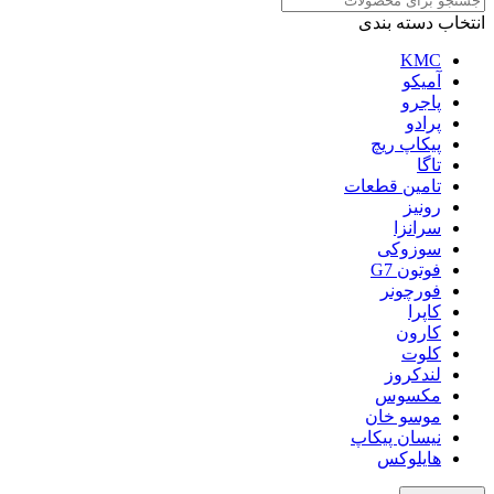
انتخاب دسته بندی
KMC
آمیکو
پاجرو
پرادو
پیکاپ ریچ
تاگا
تامین قطعات
رونیز
سرانزا
سوزوکی
فوتون G7
فورچونر
کاپرا
کارون
کلوت
لندکروز
مکسوس
موسو خان
نیسان پیکاپ
هایلوکس