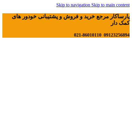
Skip to navigation
Skip to main content
پارساکار مرجع خرید و فروش و پشتیبانی خودور های
کمک دار
09123256894 021-86010110