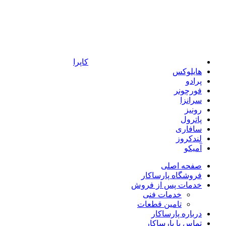
کاپرا
هایلوکس
پرادو
فورچونر
سرانزا
رونیز
پاترول
سافاری
لندکروز
آمیکو
صفحه اصلی
فروشگاه پارساکار
خدمات پس از فروش
خدمات فنی
تامین قطعات
درباره پارساکار
تماس با پارساکار