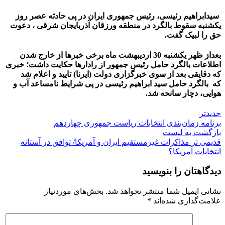
سیدابراهیم رئیسی، رئیس جمهوری ایران در پی حادثه عصر روز
یکشنبه سقوط بالگرد در منطقه ورزقان آذربایجان شرقی ، دعوت
حق را لبیک گفت.
بعداز ظهر یکشنبه 30 اردیبهشت ماه برخی خبرها از خارج شدن
اطلاعات بالگرد حامل رئیس جمهور از رادارها حکایت داشت؛ خبری
که دقایقی بعد از سوی خبرگزاری دولت (ایرنا) تایید و اعلام شد
که بالگرد حامل سید ابراهیم رئیسی در پی شرایط نامساعد آب و
هوایی، دچار سانحه شد.
جدیدتر
برنامه زمان‌بندی انتخابات ریاست جمهوری چهاردهم
بازگشت به لیست
قدیمی تر
مذاکرات غیرمستقیم ایران و آمریکا/ توافق در آستانه
انتخابات آمریکا؟
دیدگاهتان را بنویسید
نشانی ایمیل شما منتشر نخواهد شد.
بخش‌های موردنیاز
علامت‌گذاری شده‌اند
*