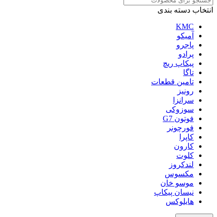
انتخاب دسته بندی
KMC
آمیکو
پاجرو
پرادو
پیکاپ ریچ
تاگا
تامین قطعات
رونیز
سرانزا
سوزوکی
فوتون G7
فورچونر
کاپرا
کارون
کلوت
لندکروز
مکسوس
موسو خان
نیسان پیکاپ
هایلوکس