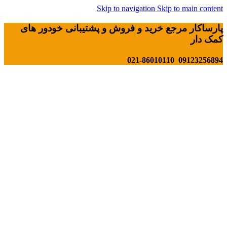
Skip to navigation
Skip to main content
پارساکار مرجع خرید و فروش و پشتیبانی خودور های
کمک دار
09123256894 021-86010110