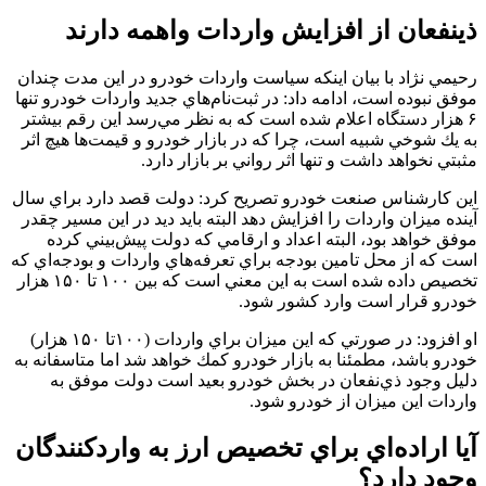
ذينفعان از افزايش واردات واهمه دارند
رحيمي نژاد با بيان اينكه سياست واردات خودرو در اين مدت چندان
موفق نبوده است، ادامه داد: در ثبت‌نام‌هاي جديد واردات خودرو تنها
۶ هزار دستگاه اعلام شده است كه به نظر مي‌رسد اين رقم بيشتر
به يك شوخي شبيه است، چرا كه در بازار خودرو و قيمت‌ها هيچ اثر
مثبتي نخواهد داشت و تنها اثر رواني بر بازار دارد.
اين كارشناس صنعت خودرو تصريح كرد: دولت قصد دارد براي سال
آينده ميزان واردات را افزايش دهد البته بايد ديد در اين مسير چقدر
موفق خواهد بود، البته اعداد و ارقامي كه دولت پيش‌بيني كرده
است كه از محل تامين بودجه براي تعرفه‌هاي واردات و بودجه‌اي كه
تخصيص داده شده است به اين معني است كه بين ۱۰۰ تا ۱۵۰ هزار
خودرو قرار است وارد كشور شود.
او افزود: در صورتي كه اين ميزان براي واردات (۱۰۰تا ۱۵۰ هزار)
خودرو باشد، مطمئنا به بازار خودرو كمك خواهد شد اما متاسفانه به
دليل وجود ذي‌نفعان در بخش خودرو بعيد است دولت موفق به
واردات اين ميزان از خودرو شود.
آيا اراده‌اي براي تخصيص ارز به واردكنندگان
وجود دارد؟