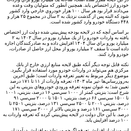
خودرو ارز اختصاص يابد. همچنين آنطور كه متوليان وقت وعده
مي‌دادند قرار بود هر سال ۱۰۰ هزار خودروي خارجي وارد كشور
شود كه البته پس از گذشت نزديك به ۲ سال در مجموع ۲۵ هزار و
۴۴۸ دستگاه خودرو وارد كشور شده است.
بر اساس آنچه كه در لايحه بودجه پيش‌بيني شده دولت ارز اختصاص
يافته به واردات خودرو را از يك ميليارد يورو در سال ۱۴۰۳ به ۲
ميليارد يورو براي سال ۱۴۰۴ افزايش داده و به صادركنندگان اجازه
داده است تا سقف ۲ ميليارد يورو از محل ارز حاصل از صادرات،
خودرو وارد كنند.
نكته قابل توجه ديگر آنكه طبق لايحه منابع ارزي خارج از بانك
مركزي هم مي‌تواند در واردات خودرو مورد استفاده قرار بگيرد.
موضوع ديگر مربوط به تغيير تعرفه واردات است؛ طبق آخرين
به‌روزرساني‌ها -تير ماه ۱۴۰۳- تعرفه واردات از ۱۱ تا ۱۷۱ درصد
تعيين شد؛ به عنوان نمونه تعرفه ورودي خودروهاي بنزيني به اين
شرح است: بنزيني كمتر از ۱۰۰۰ سي‌سي ۱۶ درصد، بنزيني، ۱۰۰۱
تا ۱۵۰۰ سي‌سي ۶۶ درصد، بنزيني، ۱۵۰۱ تا ۲۰۰۰ سي‌سي ۹۱
درصد، بنزيني ۲۰۰۱ تا ۲۵۰۰ سي‌سي ۱۳۱ درصد، بنزيني ۲۵۰۱ تا
۳۰۰۰ سي‌سي ۱۶۱ درصد و بنزيني بالاتر از ۳۰۰۰ سي‌سي ۱۷۱
درصد. با اين حال دولت در لايحه پيش‌بيني كرده كه تعرفه واردات به
۱۰۰ درصد افزايش يابد.
اين ميزان از افزايش تعرفه اگرچه مي‌تواند به افزايش درآمدزايي