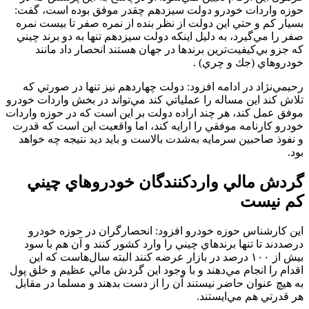
حوزه واردات خودرو دولت سيزدهم چقدر موفق بوده است، گفت:
بسيار كم و حتي اين دولت از نظر بنده از نمره صفر تا بيست نمره
صفر را مي‌گيرد، به دليل اينكه دولت سيزدهم تنها به دو برند چيني
كه جزو بي‌كيفيت‌ترين برندها در جهان هستند انحصار داد مانند
خودروهاي (جك و چري) .
رحيمي‌نژاد در ادامه افزود: دولت چهاردهم نيز تنها در صورتي كه
تلاش كند اين مساله را عملياتي كند مي‌تواند در بخش واردات خودرو
موفق عمل كند، هر چند اراده دولت بر اين است كه در حوزه واردات
خودرو كارنامه موفقي را ارايه کند، اما واقعيت اين است كه قدرت
و نفوذ صاحبين سرمايه به‌شدت بالاست و بايد ديد نتيجه چه خواهد
بود.
گردش مالي واردكنندگان خودروهاي چيني
كم نيست
اين كارشناس حوزه خودرو افزود: انحصارگران در حوزه خودرو
درصددند تا تنها برندهاي چيني را وارد كشور كنند و آن هم با سود
بيش از ۱۰۰ درصد در بازار عرضه كنند البته سال‌هاست كه اين
اقدام را انجام مي‌دهند و با وجود اين گردش مالي عظيم و خلق پول
به هيچ عنوان حاضر نيستند آن را از دست بدهند و مسلما در مقابل
هر قدرتي هم مي‌ايستند.