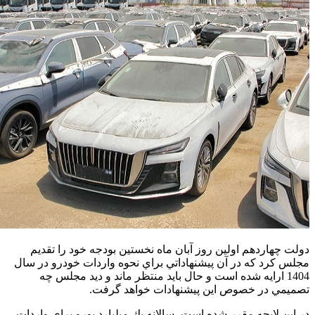
دولت چهاردهم اولين روز آبان ماه نخستين بودجه خود را تقديم
مجلس كرد كه در آن پيشنهاداتي براي نحوه واردات خودرو در سال
1404 ارايه شده است و حال بايد منتظر ماند و ديد مجلس چه
تصميمي در خصوص اين پيشنهادات خواهد گرفت.
در اين لايحه مقرر شده است، سالانه يك ميليارد يورو براي واردات