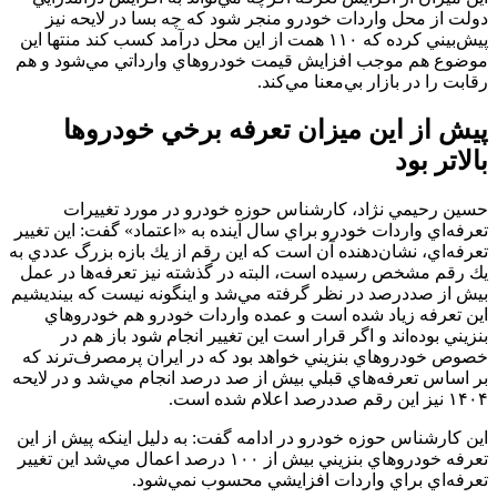
دولت از محل واردات خودرو منجر شود كه چه بسا در لايحه نيز
پيش‌بيني كرده كه ۱۱۰ همت از اين محل درآمد كسب كند منتها اين
موضوع هم موجب افزايش قيمت خودروهاي وارداتي مي‌شود و هم
رقابت را در بازار بي‌معنا مي‌كند.
پيش از اين ميزان تعرفه برخي خودروها
بالاتر بود
حسين رحيمي نژاد، كارشناس حوزه خودرو در مورد تغييرات
تعرفه‌اي واردات خودرو براي سال آينده به «اعتماد» گفت: اين تغيير
تعرفه‌اي، نشان‌دهنده آن است كه اين رقم از يك بازه بزرگ عددي به
يك رقم مشخص رسيده است، البته در گذشته نيز تعرفه‌ها در عمل
بيش از صددرصد در نظر گرفته مي‌شد و اينگونه نيست كه بينديشيم
اين تعرفه زياد شده است و عمده واردات خودرو هم خودروهاي
بنزيني بوده‌اند و اگر قرار است اين تغيير انجام شود باز هم در
خصوص خودروهاي بنزيني خواهد بود كه در ايران پرمصرف‌ترند كه
بر اساس تعرفه‌هاي قبلي بيش از صد درصد انجام مي‌شد و در لايحه
۱۴۰۴ نيز اين رقم صددرصد اعلام شده است.
اين كارشناس حوزه خودرو در ادامه گفت: به دليل اينكه پيش از اين
تعرفه خودروهاي بنزيني بيش از ۱۰۰ درصد اعمال مي‌شد اين تغيير
تعرفه‌اي براي واردات افزايشي محسوب نمي‌شود.