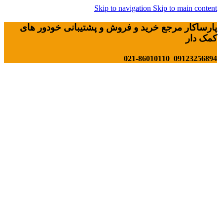
Skip to navigation
Skip to main content
پارساکار مرجع خرید و فروش و پشتیبانی خودور های
کمک دار
09123256894 021-86010110