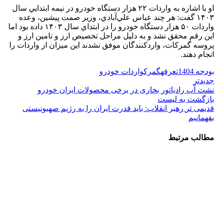
او با اشاره به واردات ۲۲ هزار دستگاه خودرو در نيمه ابتدايي سال
۱۴۰۳ گفت: هر چند عباس علي‌آبادي، وزير صمت پيشين، وعده
واردات ۵۰ هزار دستگاه خودرو را در ابتداي سال ۱۴۰۳ داده بود اما
اين رقم محقق نشد و به دليل مراحل تخصيص ارز و تامين ارز و
پروسه گمركات، واردكنندگان موفق نشدند اين ميزان از واردات را
انجام دهند.
بودجه 1404
تعرفه
گمرک
واردات خودرو
جدیدتر
نشت آب رادیاتور بخاری در برخی محصولات ایران خودرو
بازگشت به لیست
قدیمی تر
رهبر انقلاب: باید قدرت ایران را به رژیم صهیونیستی
بفهمانیم
مطالب مرتبط