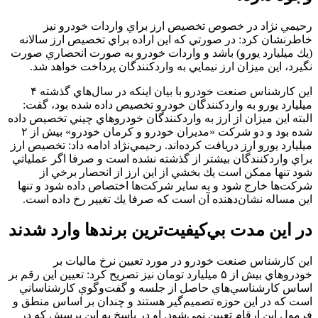
رحيمي نژاد در خصوص تخصيص ارز براي واردات خودرو نيز
خاطرنشان كرد: در صورتي كه اين اراده براي تخصيص ارز سالانه
(يك ميليارد يورو) باشد و واردات خودرو به صورت انحصاري صورت
نگيرد، اين ميزان ارز نيمايي به واردكنندگان پرداخت خواهد شد.
اين كارشناس صنعت خودرو با بيان اينكه در سال‌هاي گذشته ۴
ميليارد يورو به واردكنندگان خودرو تخصيص داده شده بود، گفت:
البته اين ميزان از ارز به واردكنندگان خودروهاي چيني تخصيص داده
شده بود و دو شركت «مديران خودرو و كرمان خودرو» بيش از ۲
ميليارد يورو ارز دريافت كرده‌اند. رحيمي‌نژاد ادامه داد: تخصيص ارز
براي واردكنندگان بيشتر از گذشته نشده است و صرفا اگر عملياتي
شود تنها ممكن است يك بخشي از اين ارز از انحصار برخي از
شركت‌ها خارج شود و به ساير شركت‌ها اختصاص داده شود و تنها
اين مساله نشان‌دهنده آن است که صرفا يك تغيير رخ داده است.
در اين مدت بي‌كيفيت‌ترين برندها وارد شدند
اين كارشناس صنعت خودرو در مورد تعيين نرخ ماليات بر
خودروهاي بيش از ۵ ميليارد تومان نيز تصريح كرد: تعيين اين رقم بر
اساس كارشناسي‌هاي حاصل از جلسه و گفت‌وگوي كارشناساني
است كه در اين حوزه تصميم‌گير هستند و چندان بر اساس منطق و
فرمول اين ارقام تعيين نمي‌شود. او در پاسخ به اين پرسش كه در