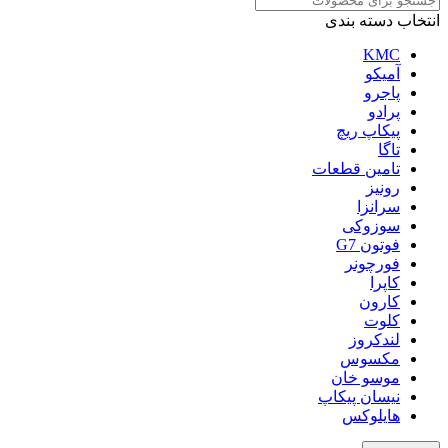
انتخاب دسته بندی
KMC
آمیکو
پاجرو
پرادو
پیکاپ ریچ
تاگا
تامین قطعات
رونیز
سرانزا
سوزوکی
فوتون G7
فورچونر
کاپرا
کارون
کلوت
لندکروز
مکسوس
موسو خان
نیسان پیکاپ
هایلوکس