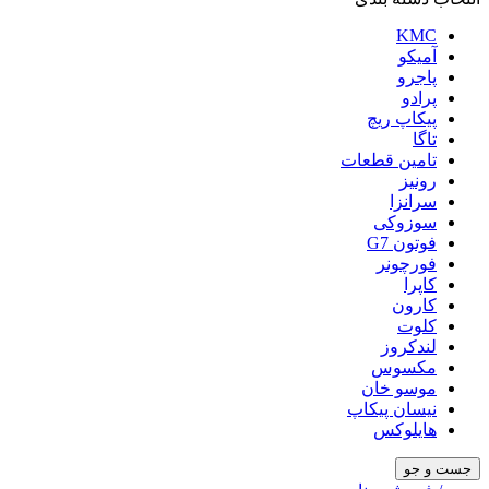
KMC
آمیکو
پاجرو
پرادو
پیکاپ ریچ
تاگا
تامین قطعات
رونیز
سرانزا
سوزوکی
فوتون G7
فورچونر
کاپرا
کارون
کلوت
لندکروز
مکسوس
موسو خان
نیسان پیکاپ
هایلوکس
جست و جو