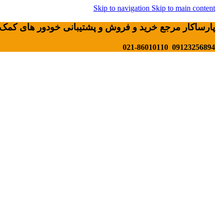
Skip to navigation
Skip to main content
پارساکار مرجع خرید و فروش و پشتیبانی خودور های کمک 
09123256894 021-86010110