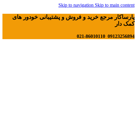
Skip to navigation
Skip to main content
پارساکار مرجع خرید و فروش و پشتیبانی خودور های
کمک دار
09123256894 021-86010110