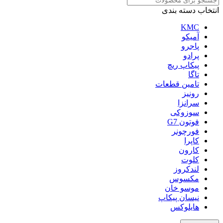
انتخاب دسته بندی
KMC
آمیکو
پاجرو
پرادو
پیکاپ ریچ
تاگا
تامین قطعات
رونیز
سرانزا
سوزوکی
فوتون G7
فورچونر
کاپرا
کارون
کلوت
لندکروز
مکسوس
موسو خان
نیسان پیکاپ
هایلوکس