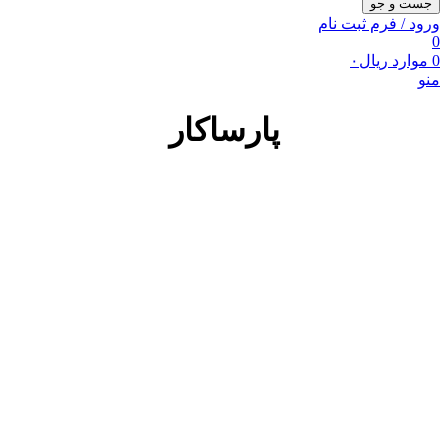
جست و جو
ورود / فرم ثبت نام
0
0
موارد
ریال
۰
منو
پارساکار
0
موارد
صفحه اصلی
فروشگاه پارساکار
پارس مگ
خدمات پس از فروش
خدمات فنی
تامین قطعات
درباره پارساکار
تماس با پارساکار