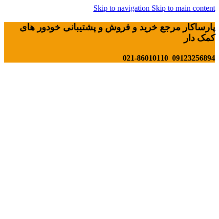
Skip to navigation
Skip to main content
پارساکار مرجع خرید و فروش و پشتیبانی خودور های
کمک دار
09123256894 021-86010110