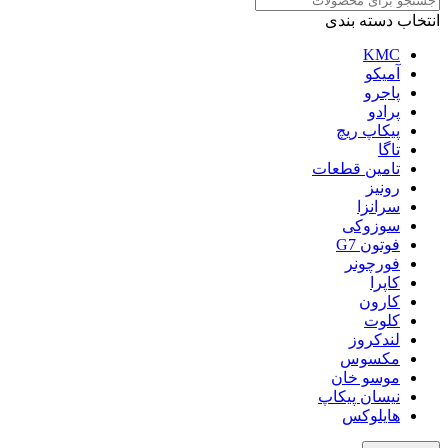
انتخاب دسته بندی
KMC
آمیکو
پاجرو
پرادو
پیکاپ ریچ
تاگا
تامین قطعات
رونیز
سرانزا
سوزوکی
فوتون G7
فورچونر
کاپرا
کارون
کلوت
لندکروز
مکسوس
موسو خان
نیسان پیکاپ
هایلوکس