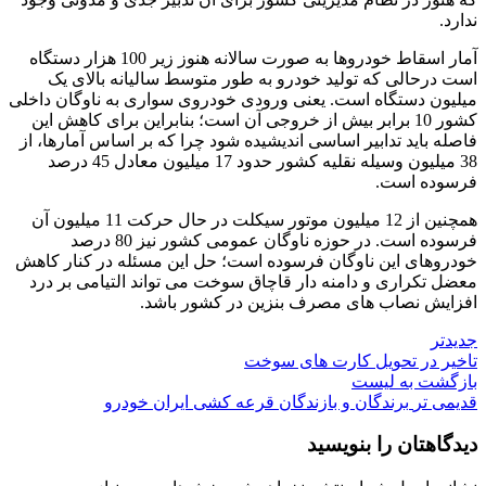
ندارد.
آمار اسقاط خودروها به صورت سالانه هنوز زیر 100 هزار دستگاه
است درحالی که تولید خودرو به طور متوسط سالیانه بالای یک
میلیون دستگاه است. یعنی ورودی خودروی سواری به ناوگان داخلی
کشور 10 برابر بیش از خروجی آن است؛ بنابراین برای کاهش این
فاصله باید تدابیر اساسی اندیشیده شود چرا که بر اساس آمارها، از
38 میلیون وسیله نقلیه کشور حدود 17 میلیون معادل 45 درصد
فرسوده است.
همچنین از 12 میلیون موتور سیکلت در حال حرکت 11 میلیون آن
فرسوده است. در حوزه ناوگان عمومی کشور نیز 80 درصد
خودروهای این ناوگان فرسوده است؛ حل این مسئله در کنار کاهش
معضل تکراری و دامنه دار قاچاق سوخت می تواند التیامی بر درد
افزایش نصاب های مصرف بنزین در کشور باشد.
جدیدتر
تاخیر در تحویل کارت های سوخت
بازگشت به لیست
قدیمی تر
برندگان و بازند‌گان قرعه کشی ایران خودرو
دیدگاهتان را بنویسید