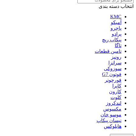
انتخاب دسته بندی
KMC
آمیکو
پاجرو
پرادو
پیکاپ ریچ
تاگا
تامین قطعات
رونیز
سرانزا
سوزوکی
فوتون G7
فورچونر
کاپرا
کارون
کلوت
لندکروز
مکسوس
موسو خان
نیسان پیکاپ
هایلوکس