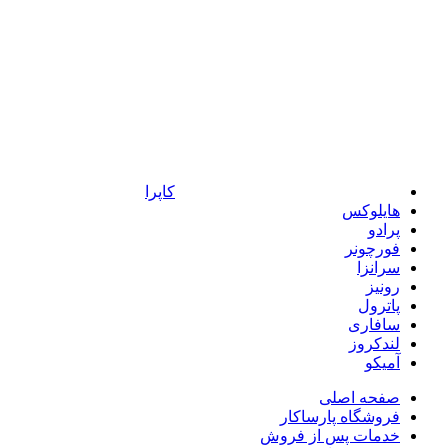
کاپرا
هایلوکس
پرادو
فورچونر
سرانزا
رونیز
پاترول
سافاری
لندکروز
آمیکو
صفحه اصلی
فروشگاه پارساکار
خدمات پس از فروش