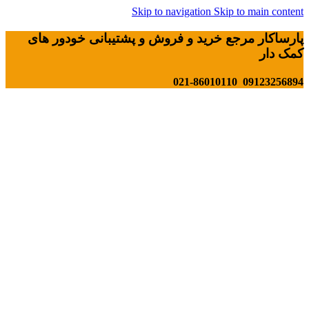
Skip to navigation
Skip to main content
پارساکار مرجع خرید و فروش و پشتیبانی خودور های
کمک دار
09123256894 021-86010110