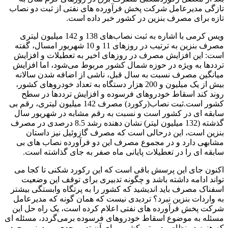
تازگی مدیرعامل شرکت پخش فرآورده های نفتی از ثبت دو نصاب
تازه برای مصرف بنزین در کشور خبر داده است.
ویس کرمی با اشاره به ثبت نصاب‌های 138 و 142 میلیون لیتری
مصرف بنزین به ترتیب در روز‌های 11 و 10 شهریور امسال، گفته
است: این افزایش مصرف در روز‌های اخیر به تعطیلات و افزایش
تردد‌ها به ویژه در حوزه شمال کشور مربوط می‌شود، اما افزایش
میانگین مصرف نسبت به سال قبل، ناشی از اضافه شدن سالانه
بیش از یک میلیون و 200 هزار دستگاه به تعداد خودرو‌های کشور،
روند کند اسقاط خودرو‌های فرسوده و افزایش تردد‌ها در سطح
کشور است.ثبت نصاب(رکورد) مصرف 142 میلیون لیتری، رقم بی
سابقه ای در کشور است و نسبت به رقم مشابه در شهریور سال
گذشته (132 میلیون لیتر) نشان دهنده رشد 8.5 درصدی در مصرف
بنزین است، این درحالی است که مصرف گازوئیل نیز داستان
مشابهی دارد و در مجموع مصرف این دو فرآورده نصاب های بی
سابقه ای را در تعطیلات پایانی ماه صفر به جای گذاشته است.
اکنون جای این پرسش باقی است که این رکورد شکنی تا کجا می
تواند ادامه داشته باشد و چگونه تدبیری برای توقف این وضعیت
اسفناک مصرف باید اندیشید که کشور را به پرتگاه وابستگی بیشتر
به واردات بنزین نبرد؟ تردیدی نیست که همان گونه که مدیرعامل
شرکت پخش فرآورده های نفتی اعلام کرده است، یک راه حل این
مسئله به موضوع اسقاط خودروهای فرسوده برمی‌گردد، مسئله ای
که هنوز در نظام مدیریتی کشور برای آن تدبیر جدی و مدونی وجود