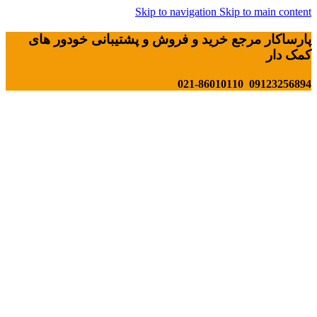
Skip to navigation
Skip to main content
پارساکار مرجع خرید و فروش و پشتیبانی خودور های
کمک دار
09123256894 021-86010110