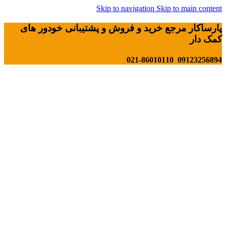
Skip to navigation
Skip to main content
پارساکار مرجع خرید و فروش و پشتیبانی خودور های
کمک دار
09123256894 021-86010110