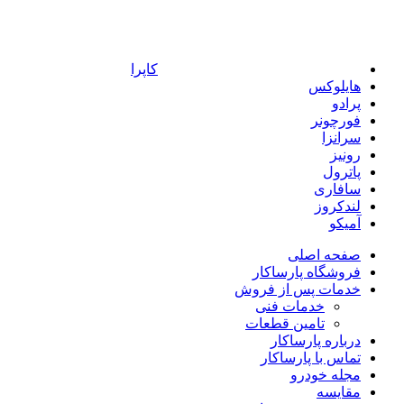
کاپرا
هایلوکس
پرادو
فورچونر
سرانزا
رونیز
پاترول
سافاری
لندکروز
آمیکو
صفحه اصلی
فروشگاه پارساکار
خدمات پس از فروش
خدمات فنی
تامین قطعات
درباره پارساکار
تماس با پارساکار
مجله خودرو
مقایسه