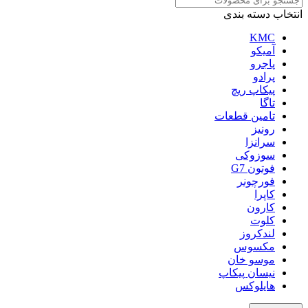
انتخاب دسته بندی
KMC
آمیکو
پاجرو
پرادو
پیکاپ ریچ
تاگا
تامین قطعات
رونیز
سرانزا
سوزوکی
فوتون G7
فورچونر
کاپرا
کارون
کلوت
لندکروز
مکسوس
موسو خان
نیسان پیکاپ
هایلوکس