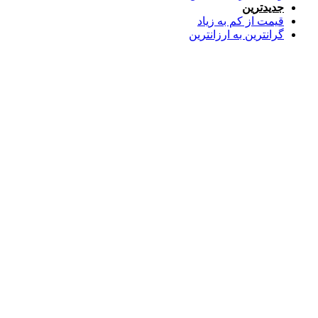
جدیدترین
قیمت از کم به زیاد
گرانترین به ارزانترین
مقایسه
Max Motor KALUT / مکس موتور کلوت