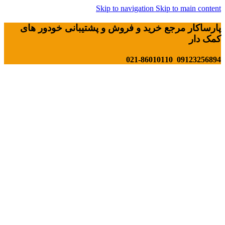
Skip to navigation
Skip to main content
پارساکار مرجع خرید و فروش و پشتیبانی خودور های
کمک دار
09123256894 021-86010110