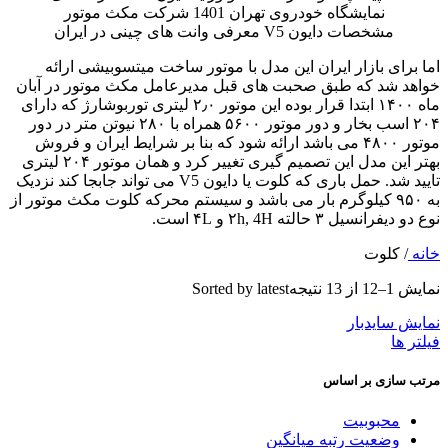
اما برای بازار ایران این مدل با موتور ساخت میتسوبیشی ارائه
خواهد شد که طبق صحبت های قبل مدیرعامل مکث موتور در آبان
ماه ۱۴۰۰ ابتدا قرار بوده این موتور ۲٫۰ لیتری توربوشارژ که دارای
۲۰۴ اسب بخار و دور موتور ۵۶۰۰ همراه با ۲۸۰ نیوتن متر در دور
موتور ۴۸۰۰ می باشد ارائه شود که بنا بر شرایط ایران و فروش
بهتر این مدل این تصمیم گیری تغییر کرد و همان موتور ۲۰۴ لیتری
تایید شد. حمل باری که کلوت یا دایون V5 می تواند جابجا کند نزدیک
به ۹۵۰ کیلوگرم بار می باشد و سیستم محرکه کلوت مکث موتور از
نوع دو دیفرانسیل ۳ حالته ۲h, 4H و ۴L است.
خانه
/
کلوت
نمایش 1–12 از 13 نتیجه
Sorted by latest
نمایش سایدبار
فیلتر ها
مرتب سازی بر اساس
محبوبیت
وضعیت رتبه میانگین