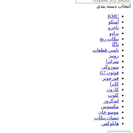
انتخاب دسته بندی
KMC
آمیکو
پاجرو
پرادو
پیکاپ ریچ
تاگا
تامین قطعات
رونیز
سرانزا
سوزوکی
فوتون G7
فورچونر
کاپرا
کارون
کلوت
لندکروز
مکسوس
موسو خان
نیسان پیکاپ
هایلوکس