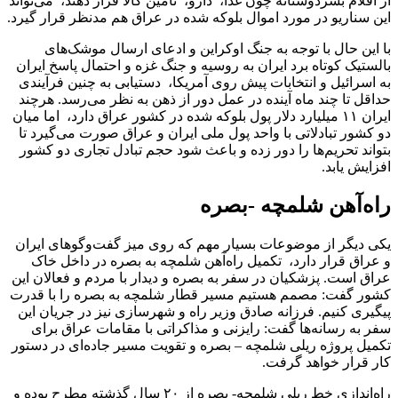
از اقلام بشردوستانه چون غذا، دارو، تامین کالا قرار دهند، می‌تواند
این سناریو در مورد اموال بلوکه شده در عراق هم مدنظر قرار گیرد.
با این حال با توجه به جنگ اوکراین و ادعای ارسال موشک‌های
بالستیک کوتاه برد ایران به روسیه و جنگ غزه و احتمال پاسخ ایران
به اسرائیل و انتخابات پیش روی آمریکا، دستیابی به چنین فرآیندی
حداقل تا چند ماه آینده در عمل دور از ذهن به نظر می‌رسد. هرچند
ایران ۱۱ میلیارد دلار پول بلوکه شده در کشور عراق دارد، اما میان
دو کشور تبادلاتی با واحد پول ملی ایران و عراق صورت می‌‌‌‌گیرد تا
بتواند تحریم‌‌‌‌ها را دور زده و باعث ‌‌‌‌شود حجم تبادل تجاری دو کشور
افزایش یابد.
راه‌آهن شلمچه -بصره
یکی دیگر از موضوعات بسیار مهم که روی میز گفت‌وگوهای ایران
و عراق قرار دارد، تکمیل راه‌آهن شلمچه به بصره در داخل خاک
عراق است. پزشکیان در سفر به بصره و دیدار با مردم و فعالان این
کشور گفت: مصمم هستیم مسیر قطار شلمچه به بصره را با قدرت
پیگیری کنیم. فرزانه صادق وزیر راه و شهرسازی نیز در جریان این
سفر به رسانه‌ها گفت: رایزنی و مذاکراتی با مقامات عراق برای
تکمیل پروژه ریلی شلمچه – بصره و تقویت مسیر جاده‌‌‌‌ای در دستور
کار قرار خواهد گرفت.
راه‌اندازی خط ریلی شلمچه- بصره از ۲۰ سال گذشته مطرح بوده و