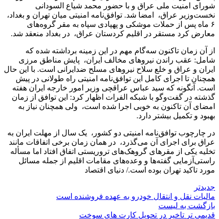
شورای امنیت ملی عراق و با حضور محمد شیاع السودانی
نخست‌‌‌‌وزیر عراق، امضا شد. توافق‌نامه امنیتی میان تهران و بغداد،
۶ ماه پس از حملات موشکی و پهپادی سپاه به مقر گروه‌های
معارض کرد مستقر در اقلیم کردستان عراق، در بغداد منعقد شد.
از آن زمان تاکنون سه‌‌‌‌گام مهم در این زمینه برداشته شده که
شامل: عقب راندن نیروهای مخالف ایران، پایش مناطق مرزی
ایران و عراق و خلع سلاح نیروهای مسلح ضدایرانی است. با این حال
همچنان تا اجرای کامل این توافق‌نامه امنیتی راه طولانی در پیش
است. آنگونه که سید عباس عراقچی وزیر امور خارجه ایران هفته
گذشته در گفت‌وگو با شبکه الفرات اظهار کرد: این توافق از زمان
امضای آن تاکنون به خوبی اجرا شده است، ولی همچنان نیاز به
بهبود و تکمیل بیشتر دارد.
در چارچوب توافق‌نامه امنیتی دو کشور، یک سال از مهلت ایران به
عراق برای اجرای آن می‌‌‌‌گذرد، در همان زمان برخی اتفاقات مانند
تخلیه یکی از مقرهای گروهک‌های تروریستی اتفاق افتاد اما مسأله
راستی‌‌‌‌آزمایی گفته‌‌‌‌ها و وعده‌‌‌‌های مقامات اقلیم از جمله مسائل
مورد تاکید تهران بوده است./ دنیای اقتصاد
جدیدتر
مالیات نقل و انتقال خودرو به عهده فروشنده است
بازگشت به لیست
قدیمی تر
تاخیر در تحویل کارت های سوخت