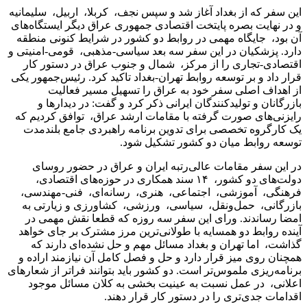
این سفر که از بغداد آغاز شد و سپس نجف، کربلا، اربیل، سلیمانیه
و در نهایت بصره پایتخت اقتصادی جمهوری عراق دیگر ایستگاه‌های
آن بود، جایگاه مهمی در روابط دو کشور در شرایط کنونی منطقه
دارد. پزشکیان در این سفر سه بعد سیاسی-مذهبی، قومی-امنیتی و
اقتصادی-تجاری را از مرکز، شمال و جنوب عراق در دستور کار
قرار داد و بر توسعه روابط تهران-بغداد تاکید کرد. رئیس‌جمهور یکی
از اهداف اصلی سفر خود به عراق را تسهیل مسیر فعالیت
بازرگانان و تولیدکنندگان ایرانی ذکر کرد و گفت: در دیدارها و
رایزنی‌‌‌‌های صورت گرفته با مقامات ارشد عراق، توافق کردیم که
یک کارگروه تخصصی برای تدوین برنامه راهبردی جامع بلندمدت
توسعه روابط میان دو کشور تشکیل شود.
در این سفر مقامات عالی‌‌‌‌رتبه ایران و عراق در حضور روسای
دولت‌‌‌‌های دو کشور، ۱۴ سند همکاری در حوزه‌‌‌‌های اقتصادی،
فرهنگی، آموزشی، اجتماعی، هنری، رسانه‌‌‌‌ای، فنی-مهندسی،
بازرگانی، حمل‌ونقل، سیاسی، ورزشی، کشاورزی و زیارتی به
امضا رساندند. ورای این سفر سه روزه که قطعا نقش مهمی در
آینده روابط دو همسایه با طولانی‌ترین مرز مشترک بر جای خواهد
گذاشت، اما تهران و بغداد مسائل مهم و حل نشده‌ای دارند که
همچنان روی میز قرار دارد و حل و فصل کامل آن نیازمند اراده و
برنامه‌ریزی ملموس‌تر است. دو کشور باید بتوانند فراتر از شعارهای
اعلانی، در عمل نسبت به عینیت بخشی به کلان مسائل موجود
اقدامات جدی‌تری را در دستور کار قرار دهند.