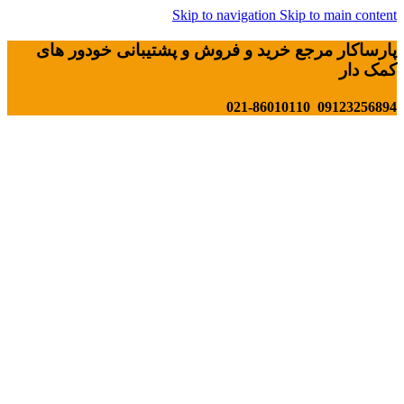
Skip to navigation
Skip to main content
پارساکار مرجع خرید و فروش و پشتیبانی خودور های
کمک دار
09123256894 021-86010110