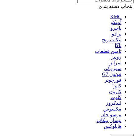
انتخاب دسته بندی
KMC
آمیکو
پاجرو
پرادو
پیکاپ ریچ
تاگا
تامین قطعات
رونیز
سرانزا
سوزوکی
فوتون G7
فورچونر
کاپرا
کارون
کلوت
لندکروز
مکسوس
موسو خان
نیسان پیکاپ
هایلوکس