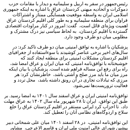
رئیس‌جمهور در سفر به اربیل و سلیمانیه و دیدار با مقامات حزب
دموکرات و اتحادیه میهنی کردستان عراق با اشاره به اینکه جمهوری
اسلامی ایران به واسطه موقعیت همسایگی ممتاز و اشتراکات
فراوان برای منطقه سلیمانیه و به طور کلی اقلیم کردستان عراق
اهمیت ویژه‌‌‌‌ای قائل است، گفت: امروز در کنار مراودات اقتصادی
گسترده با اقلیم کردستان، به لحاظ سیاسی نیز درک مشترک و
مطلوبی میان دو طرف وجود دارد.
پزشکیان با اشاره به توافق امنیتی میان دو طرف تاکید کرد: در
سال‌های اخیر برخی عناصر کوشیدند با سوءاستفاده از جغرافیای
اقلیم کردستان مشکلات امنیتی برای منطقه ایجاد کنند که
خوشبختانه با توافق‌نامه امنیتی که میان ایران و عراق امضا شد،
راه برای رفع این مساله فراهم شده است. پزشکیان با بیان اینکه
مرز میان ما باید مرز صلح و آشتی باشد، خاطرنشان کرد: هر
مرزی که تبادلات تجاری در آن رونق داشته باشد، محل تردد و
فعالیت تروریست‌‌‌‌ها نمی‌شود.
توافق‌نامه امنیتی ایران و عراق اسفند سال ۱۴۰۱ به امضا رسید. بر
طبق این توافق، ایران تا ۲۸ شهریور ماه سال ۱۴۰۲ به عراق مهلت
داد، تا احزاب کرد ایرانی مستقر در اقلیم کردستان عراق را خلع
سلاح و اردوگاه‌‌‌‌های نظامی آنان را تعطیل کند.
این توافق‌نامه امنیتی، در ۲۸ اسفند ۱۴۰۱ میان علی شمخانی دبیر
پیشین شورای عالی امنیت ملی ایران و قاسم الاعرجی، مشاور