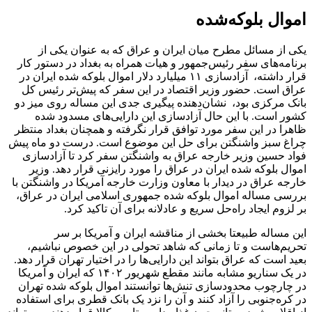
اموال بلوکه‌شده
یکی از مسائل مطرح میان ایران و عراق که به عنوان یکی از
برنامه‌های سفر رئیس‌جمهور و هیات همراه به بغداد در دستور کار
قرار داشته، آزادسازی ۱۱ میلیارد دلار اموال بلوکه شده ایران در
عراق است. حضور وزیر اقتصاد در این سفر که پیش‌تر رئیس کل
بانک مرکزی بود، نشان‌دهنده پیگیری جدی این مساله روی میز دو
کشور است. با این حال آزادسازی این دارایی‌های مسدود شده
ظاهرا در این سفر مورد توافق قرار نگرفته و همچنان بغداد منتظر
چراغ سبز واشنگتن برای حل این موضوع است. درست دو ماه پیش
فواد حسین وزیر خارجه عراق به واشنگتن سفر کرد تا آزادسازی
اموال بلوکه شده ایران در عراق را مورد رایزنی قرار دهد. وزیر
خارجه عراق در دیدار با معاون وزارت خارجه آمریکا در واشنگتن با
بررسی مساله اموال بلوکه شده جمهوری اسلامی ایران در عراق،
بر لزوم ایجاد راه‌حل سریع و عادلانه برای آن تاکید کرد.
این مساله طبیعتا بخشی از مناقشه ایران و آمریکا بر سر
تحریم‌هاست و تا زمانی که شاهد تحولی در این خصوص نباشیم،
بعید است که عراق بتواند این دارایی‌ها را در اختیار تهران قرار دهد.
در یک سناریو مشابه مانند مقطع شهریور ۱۴۰۲ که ایران و آمریکا
در چارچوب محدودسازی تنش‌ها توانستند اموال بلوکه شده تهران
در کره‌جنوبی را آزاد کنند و آن را نزد یک بانک قطری برای استفاده