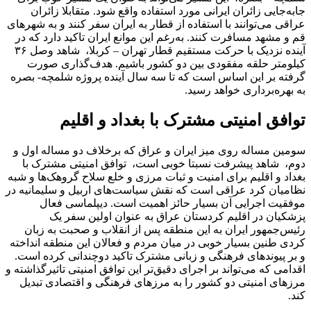
جابه‌‌‌‌جایی زائران ایرانی مورد استفاده واقع شود. متقابلا زائران
عراقی می‌توانند با استفاده از قطار به ایران سفر کنند و به شهرهای
قم و مشهد مسافرت کنند. به‌رغم این موانع ایران تاکید دارد که در
آینده نزدیک با حرکت مستقیم قطار تهران – کربلا، شاهد وصل ۳۶
کیلومتر حلقه مفقودی بین دو کشور باشیم. هدف‌گذاری صورت
گرفته بر این اساس است که تا سه سال آینده پروژه شلمچه- بصره
به بهره‌‌‌‌برداری خواهد رسید.
توافق امنیتی مشترک با بغداد و اقلیم
سومین مساله روی میز ایران و عراق که برخلاف دو مساله اول و
دوم، شاهد پیشرفت نسبتا خوبی است، توافق امنیتی مشترک با
بغداد و اقلیم برای امنیت و ثبات مرزی و خلع سلاح گروهک‌ها و شبه
نظامیان کرد عراقی است که نقش سیاست‌های اربیل و سلیمانیه در
موفقیت اجرایی آن بسیار حائز اهمیت است. دیپلماسی فعال
پزشکیان در اقلیم کردستان عراق به عنوان اولین سفر یک
رئیس‌جمهور ایران به این منطقه پس از انقلاب و صحبت به زبان
کردی طنین بسیار خوبی در میان مردم و فعالان این منطقه انداخته
و بر پیوندهای فرهنگی و زبانی مشترک تاکید دوچندانی کرده است.
اقدامی که می‌تواند بر اجرای دقیق‌تر این توافق امنیتی تاثیرگذاشته و
مرزهای امنیتی دو کشور را به مرزهای فرهنگی و اقتصادی تبدیل
کند.