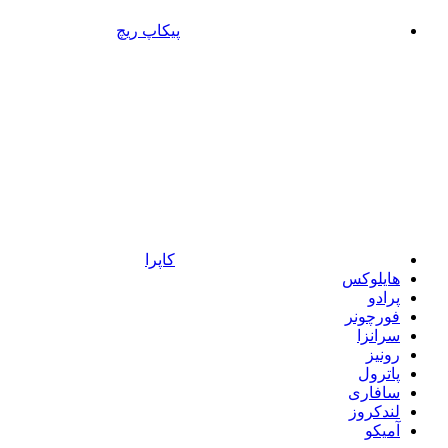
پیکاپ ریچ
کاپرا
هایلوکس
پرادو
فورچونر
سرانزا
رونیز
پاترول
سافاری
لندکروز
آمیکو