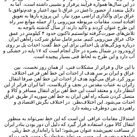
در این سال‌ها همواره فرآیند پرفراز و نشیبی داشته است، اما به
دلایل متعدد از حضور داعش در عراق تا نبود اعتبار و عدم‌توافق با
عراق برای واگذاری اراضی مورد نیاز، این پروژه بارها به تعویق
افتاده است. مقامات مربوطه مین‌‌‌‌روبی را از جمله موانع سر راه
این طرح عنوان کردند و تاکید دارند: از سال گذشته باتوجه ‌‌‌‌به
تلاش‌‌‌‌های صورت‌‌‌‌گرفته توانستیم تاکنون حدود ۴ کیلومتر در عمق
خاک عراق مین‌‌‌‌روبی کنیم. مدیرعامل سابق شرکت راه‌‌‌‌آهن ایران
درباره ویژگی‌‌‌‌های پل احداثی برای این خط گفت: احداث پل بر روی
اروندرود در شمال بصره در حال انجام است که ۱۷ پایه در خشکی و
آب دارد و این طرح به لحاظ فنی بسیار پیچیده است.
با این حال و فراتر از مشکلات فنی، از همان روز نخست، بین
عراق و ایران بر سر هدف از احداث این خط آهن فرعی اختلاف
بروز کرد.عراق می‌گوید هدف از احداث این خط آهن صرفا انتقال
زائران به عتبات مقدس در نجف و کربلاست، اما ایران فراتر از این
انتظار دارد و معتقد است این خط آهن برای انتقال مسافر و کالا و
متصل کردن شبکه راه آهن ایران به خط آهن سوریه از طریق عراق
احداث می‌شود. این اختلاف‌نظر، در اختلاف نگرش اقتصادی و
راهبردی بین دوطرف ریشه دارد.
استدلال مقامات عراقی این است که این خط نمی‌تواند به منظور
انتقال کالا مورد استفاده قرار گیرد که دلیل آن دور بودن بنادر ایران
از مسافت تعیین‌‌‌‌شده عنوان می‌شود؛ اما با راه‌‌‌‌اندازی خط ریلی
شلمچه – بصره، این مسیر می‌تواند به‌‌‌‌عنوان یک مسیر خوب برای