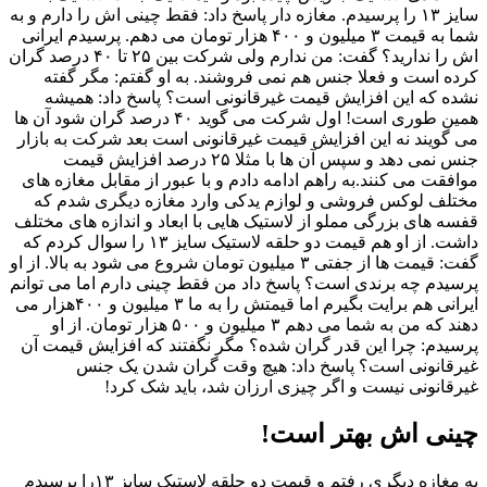
سایز ۱۳ را پرسیدم. مغازه دار پاسخ داد: فقط چینی اش را دارم و به
شما به قیمت ۳ میلیون و ۴۰۰ هزار تومان می دهم. پرسیدم ایرانی
اش را ندارید؟ گفت: من ندارم ولی شرکت بین ۲۵ تا ۴۰ درصد گران
کرده است و فعلا جنس هم نمی فروشند. به او گفتم: مگر گفته
نشده که این افزایش قیمت غیرقانونی است؟ پاسخ داد: همیشه
همین طوری است! اول شرکت می گوید ۴۰ درصد گران شود آن ها
می گویند نه این افزایش قیمت غیرقانونی است بعد شرکت به بازار
جنس نمی دهد و سپس آن ها با مثلا ۲۵ درصد افزایش قیمت
موافقت می کنند.به راهم ادامه دادم و با عبور از مقابل مغازه های
مختلف لوکس فروشی و لوازم یدکی وارد مغازه دیگری شدم که
قفسه های بزرگی مملو از لاستیک هایی با ابعاد و اندازه های مختلف
داشت. از او هم قیمت دو حلقه لاستیک سایز ۱۳ را سوال کردم که
گفت: قیمت ها از جفتی ۳ میلیون تومان شروع می شود به بالا. از او
پرسیدم چه برندی است؟ پاسخ داد من فقط چینی دارم اما می توانم
ایرانی هم برایت بگیرم اما قیمتش را به ما ۳ میلیون و ۴۰۰هزار می
دهند که من به شما می دهم ۳ میلیون و ۵۰۰ هزار تومان. از او
پرسیدم: چرا این قدر گران شده؟ مگر نگفتند که افزایش قیمت آن
غیرقانونی است؟ پاسخ داد: هیچ وقت گران شدن یک جنس
غیرقانونی نیست و اگر چیزی ارزان شد، باید شک کرد!
چینی اش بهتر است!
به مغازه دیگری رفتم و قیمت دو حلقه لاستیک سایز ۱۳را پرسیدم