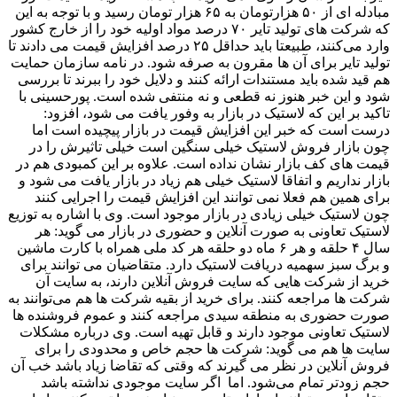
مبادله ای از ۵۰ هزارتومان به ۶۵ هزار تومان رسید و با توجه به این
که شرکت های تولید تایر ۷۰ درصد مواد اولیه خود را از خارج کشور
وارد می‌کنند، طبیعتا باید حداقل ۲۵ درصد افزایش قیمت می دادند تا
تولید تایر برای آن ها مقرون به صرفه شود. در نامه سازمان حمایت
هم قید شده باید مستندات ارائه کنند و دلایل خود را ببرند تا بررسی
شود و این خبر هنوز نه قطعی و نه منتفی شده است. پورحسینی با
تاکید بر این که لاستیک در بازار به وفور یافت می شود، افزود:
درست است که خبر این افزایش قیمت در بازار پیچیده است اما
چون بازار فروش لاستیک خیلی سنگین است خیلی تاثیرش را در
قیمت های کف بازار نشان نداده است. علاوه بر این کمبودی هم در
بازار نداریم و اتفاقا لاستیک خیلی هم زیاد در بازار یافت می شود و
برای همین هم فعلا نمی توانند این افزایش قیمت را اجرایی کنند
چون لاستیک خیلی زیادی در بازار موجود است. وی با اشاره به توزیع
لاستیک تعاونی به صورت آنلاین و حضوری در بازار می گوید: هر
سال ۴ حلقه و هر ۶ ماه دو حلقه هر کد ملی همراه با کارت ماشین
و برگ سبز سهمیه دریافت لاستیک دارد. متقاضیان می توانند برای
خرید از شرکت هایی که سایت فروش آنلاین دارند، به سایت آن
شرکت ها مراجعه کنند. برای خرید از بقیه شرکت ها هم می‌توانند به
صورت حضوری به منطقه سیدی مراجعه کنند و عموم فروشنده ها
لاستیک تعاونی موجود دارند و قابل تهیه است. وی درباره مشکلات
سایت ها هم می گوید: شرکت ها حجم خاص و محدودی را برای
فروش آنلاین در نظر می گیرند که وقتی که تقاضا زیاد باشد خب آن
حجم زودتر تمام می‌شود. اما اگر سایت موجودی نداشته باشد