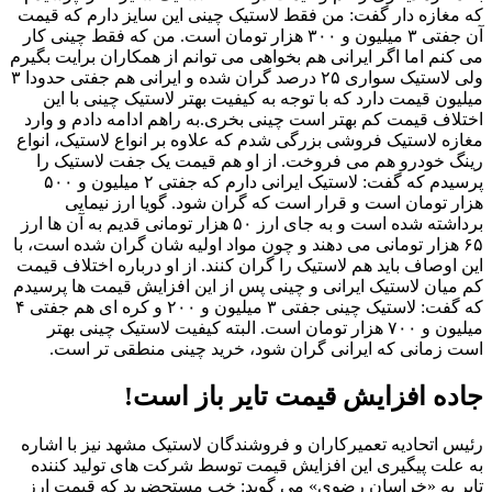
که مغازه دار گفت: من فقط لاستیک چینی این سایز دارم که قیمت
آن جفتی ۳ میلیون و ۳۰۰ هزار تومان است. من که فقط چینی کار
می کنم اما اگر ایرانی هم بخواهی می توانم از همکاران برایت بگیرم
ولی لاستیک سواری ۲۵ درصد گران شده و ایرانی هم جفتی حدودا ۳
میلیون قیمت دارد که با توجه به کیفیت بهتر لاستیک چینی با این
اختلاف قیمت کم بهتر است چینی بخری.به راهم ادامه دادم و وارد
مغازه لاستیک فروشی بزرگی شدم که علاوه بر انواع لاستیک، انواع
رینگ خودرو هم می فروخت. از او هم قیمت یک جفت لاستیک را
پرسیدم که گفت: لاستیک ایرانی دارم که جفتی ۲ میلیون و ۵۰۰
هزار تومان است و قرار است که گران شود. گویا ارز نیمایی
برداشته شده است و به جای ارز ۵۰ هزار تومانی قدیم به آن ها ارز
۶۵ هزار تومانی می دهند و چون مواد اولیه شان گران شده است، با
این اوصاف باید هم لاستیک را گران کنند. از او درباره اختلاف قیمت
کم میان لاستیک ایرانی و چینی پس از این افزایش قیمت ها پرسیدم
که گفت: لاستیک چینی جفتی ۳ میلیون و ۲۰۰ و کره ای هم جفتی ۴
میلیون و ۷۰۰ هزار تومان است. البته کیفیت لاستیک چینی بهتر
است زمانی که ایرانی گران شود، خرید چینی منطقی تر است.
جاده افزایش قیمت تایر باز است!
رئیس اتحادیه تعمیرکاران و فروشندگان لاستیک مشهد نیز با اشاره
به علت پیگیری این افزایش قیمت توسط شرکت های تولید کننده
تایر به «خراسان رضوی» می گوید: خب مستحضرید که قیمت ارز