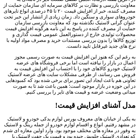
معاونت بازرسی و نظارت بر کالاهای سرمایه ای سازمان حمایت از
مصرف کننده، خبر از افزایش قیمت ۲۰ تا ۴۵ درصدی انواع تایرهای
خودروهای سواری و سنگین داد. زمان زیادی از انتشار این خبر تحت
عنوان گرانی لاستیک نگذشته بود که معاونت بازرسی سازمان
حمایت از مصرف کننده در پاسخ به این نامه هرگونه افزایش قیمت
محصولات تولیدی خارج از دستورالعمل عمومی قیمت گذاری و
توزیع کالاها را بدون بررسی مستندات خرید و مصرف مواد اولیه با
نرخ های جدید غیرقابل تایید دانست.
به رغم این که هنوز این افزایش قیمت به صورت رسمی مجوز
اعمال در بازار را نیافته است اما برخی فروشگاه های عرضه
لاستیک خودرو کالاهای خود را با احتساب این افزایش قیمت به
فروش می رسانند، از طرفی مشکلات سایت های عرضه لاستیک
تعاونی هم باعث ایجاد این تصور برای برخی شده بود که کمبودهایی
در این حوزه در بازار موجود است؛ همین باعث شد تا به صورت
میدانی وضعیت عرضه و قیمت های تایر را بررسی کنیم.
مدل آشنای افزایش قیمت!
به یکی از خیابان های معروف بورس لوازم یدکی خودرو و لاستیک
در مشهد رفتیم. انواع و اقسام لوازم خودرو از جمله رینگ و لاستیک
به وفور در مغازه های مختلف موجود بود. وارد اولین مغازه ای شدم
که تعدادی لاستیک جلویش چیده بود و قیمت یک جفت لاستیک با