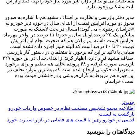
متقاضیان می‌توانند از بازار، تایر مورد نیاز خود را تهیه کنند و از این
بابت مشکلی وجود ندارد.
مدیر دفتر بازرسی و نظارت بر اصناف مشهد هم با اشاره به صدور
مجوز دو مورد افزایش قیمت از ابتدای سال در حوزه تایر خودرو به
«خراسان رضوی» می گوید: امسال در بحث لاستیک به صورت
میانگین یک ۲۵ درصد اوایل سال و حدودا ۱۱ درصد در اواخر مهرماه
افزایش قیمت داشته ایم و الان هم که صحبت انجام این افزایش
قیمت ۲۰ تا ۴۰ درصد است که البته هنوز اجازه داده نشده است.
صیادی با تاکید بر این که برخورد با متخلفان در دستور کار بازرسی
اصناف مشهد قرار دارد، اظهار کرد: از ابتدای سال در این حوزه ۳۲۷
بازرسی صورت گرفته و ۴۸ پرونده تخلف هم تنظیم و برای برخورد
به تعزیرات حکومتی ارجاع شده است که بیشترین موارد تخلف در
این حوزه هم مربوط به گران‌فروشی و درج نشدن قیمت بوده
است./ خراسان
جدیدتر
اطلاعیه مجمع تشخیص مصلحت نظام در خصوص واردات خودرو
بازگشت به لیست
قدیمی تر
خودرو ری‌را با قیمت های فضایی در بازار استارت خورد
دیدگاهتان را بنویسید