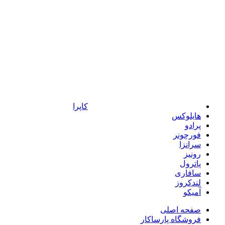
کاپرا
هایلوکس
پرادو
فورچونر
سرانزا
رونیز
پاترول
سافاری
لندکروز
آمیکو
صفحه اصلی
فروشگاه پارساکار