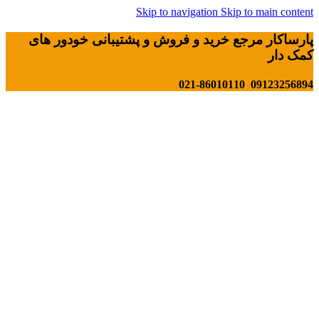
Skip to navigation
Skip to main content
پارساکار مرجع خرید و فروش و پشتیبانی خودور های
کمک دار
09123256894 021-86010110