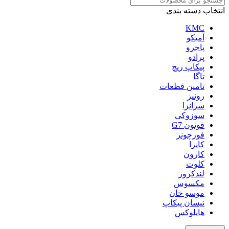
انتخاب دسته بندی
KMC
آمیکو
پاجرو
پرادو
پیکاپ ریچ
تاگا
تامین قطعات
رونیز
سرانزا
سوزوکی
فوتون G7
فورچونر
کاپرا
کارون
کلوت
لندکروز
مکسوس
موسو خان
نیسان پیکاپ
هایلوکس