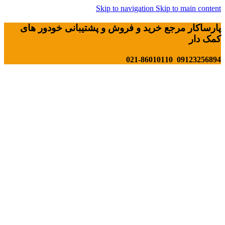
Skip to navigation
Skip to main content
پارساکار مرجع خرید و فروش و پشتیبانی خودور های
کمک دار
09123256894 021-86010110