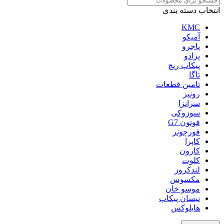
انتخاب دسته بندی
KMC
آمیکو
پاجرو
پرادو
پیکاپ ریچ
تاگا
تامین قطعات
رونیز
سرانزا
سوزوکی
فوتون G7
فورچونر
کاپرا
کارون
کلوت
لندکروز
مکسوس
موسو خان
نیسان پیکاپ
هایلوکس