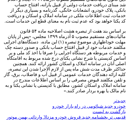
شد مبنای دریافت خدمات دولتی از قبیل یارانه، افتتاح حساب
بانکی، پلاک خودرو، انشعابات خانگی، گذرنامه و بسیاری دیگر از
خدمات، ثبت اطلاعات ملکی در سامانه املاک و اسکان و دریافت
کد یکتا خواهد بود که عدم ثبت نام به معنای قطع این خدمات است.
بر اساس بند هفت از تبصره هشت اصلاحیه ماده ۵۴ قانون
مالیات‌های مستقیم مصوب ۵ آذرماه ۱۳۹۹ مجلس، «پس از پایان
مهلت خوداظهاری موضوع تبصره (۱) این ماده، دستگاه‌های اجرایی
مکلفند خدمات خود از قبیل افتتاح حساب بانکی و صدور دسته چک
و خدمات مربوطه هر دستگاه اجرایی را صرفا با اخذ کد ملی و بر
اساس کدپستی یا شرح نشانی یکتای درج شده مربوط به اقامتگاه
اصلی آنان در سامانه املاک و اسکان کشور ارائه کنند. همچنین
حداکثر ظرف مدت شش ماه پس از لازم الاجرا شدن این تبصره،
کلیه ارائه دهندگان خدمات عمومی از قبیل آب و فاضلاب، برق، گاز
و تلفن مکلفند قبوض مصرفی را بر اساس اطلاعات مندرج در
سامانه املاک و اسکان کشور، مطابق با کدپستی یا نشانی یکتا و به
نام مالک یا بهره بردار صادر کنند.»
جدیدتر
خودرو جدید شیائومی در راه بازار خودرو
بازگشت به لیست
قدیمی تر
بخشنامه جدید فروش خودرو مزدا3 وارداتی بهمن موتور