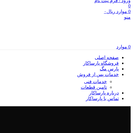
ورود / فرم ثبت نام
0
0
موارد
ریال
۰
منو
0
موارد
صفحه اصلی
فروشگاه پارساکار
پارس مگ
خدمات پس از فروش
خدمات فنی
تامین قطعات
درباره پارساکار
تماس با پارساکار