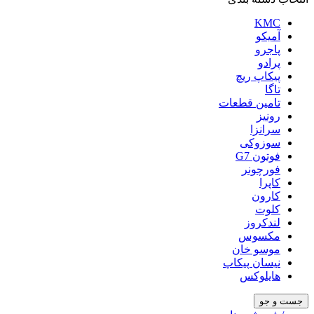
KMC
آمیکو
پاجرو
پرادو
پیکاپ ریچ
تاگا
تامین قطعات
رونیز
سرانزا
سوزوکی
فوتون G7
فورچونر
کاپرا
کارون
کلوت
لندکروز
مکسوس
موسو خان
نیسان پیکاپ
هایلوکس
جست و جو