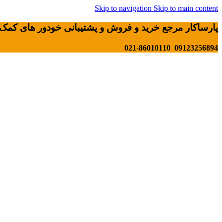
Skip to navigation
Skip to main content
پارساکار مرجع خرید و فروش و پشتیبانی خودور های کمک 
09123256894 021-86010110