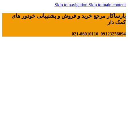
Skip to navigation
Skip to main content
پارساکار مرجع خرید و فروش و پشتیبانی خودور های
کمک دار
09123256894 021-86010110