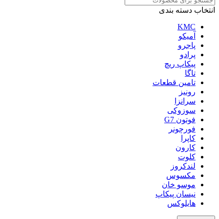
انتخاب دسته بندی
KMC
آمیکو
پاجرو
پرادو
پیکاپ ریچ
تاگا
تامین قطعات
رونیز
سرانزا
سوزوکی
فوتون G7
فورچونر
کاپرا
کارون
کلوت
لندکروز
مکسوس
موسو خان
نیسان پیکاپ
هایلوکس