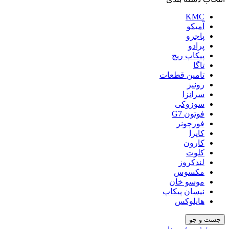
KMC
آمیکو
پاجرو
پرادو
پیکاپ ریچ
تاگا
تامین قطعات
رونیز
سرانزا
سوزوکی
فوتون G7
فورچونر
کاپرا
کارون
کلوت
لندکروز
مکسوس
موسو خان
نیسان پیکاپ
هایلوکس
جست و جو