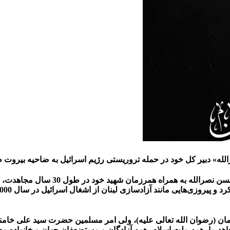
له» دبیر کل خود در حمله تروریستی رژیم اسرائیل به ضاحیه بیروت ط
جنبش حزب الله لبنان طی بیانیه ای دقای
مان (رضوان الله تعالی علیه)، ولی امر مسلمین حضرت سید علی خامن
د ما، همه ملت اسلام، همه آزادگان و مستضعفان جهان و خانواده مح