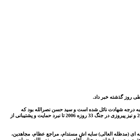
ی روز گذشته خبر داد.
قی پیش اعلام کرد که سید حسن نصرالله به همراه همرزمان شهید خود در طول 30 سال مجاهدت، به درجه شهادت نائل شده است و سید حسن نصرالله بود که
رزمندگان مقاومت را از پیروزی به پیروزی دیگر رهبری و فرماندهی کرد و پیروزی‌هایی مانند آزادسازی لبنان از اشغال اسرائیل در سال 2000 و نیز پیروزی در جنگ 33 روزه 2006 تا نبرد حمایت و پشتیبانی از
ه ای (مدظله العالی) سایه اش مستدام، مراجع عظام، مجاهدین،
ترم و صبور ایشان، به جناب آقای سید حسن نصرالله رضوان،