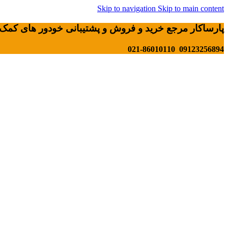
Skip to navigation
Skip to main content
پارساکار مرجع خرید و فروش و پشتیبانی خودور های کمک 
09123256894 021-86010110